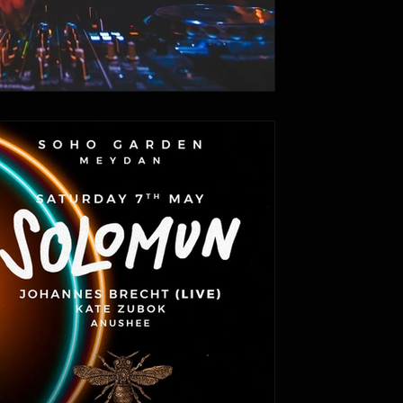
Itay Alon
4 במאי 2022
זמן קריאה 1 דקות
סולומון בסוהו גארדן מייד
mun Live at Soho
arden Meydan, Dubai
set. אפשר לכתוב המון מילים על הריליסי
שיתופי...