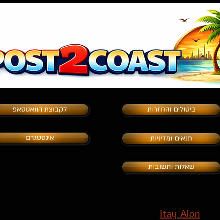
ביטולים והחזרות
לקבוצת הוואטסאפ
אינסטגרם
תנאים ומדיניות
שאלות ותשובות
© 202
Post to Coast. created by
Itay Alon
6