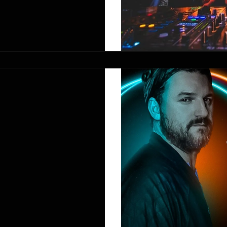
ן, דובאי
07.05.22 - Solo
G
הבוס והמלך הבלתי מעורר - דיג'י סולומון חוזר לסוהו גרדן דובאי ב- Live
ם והטראקים, הרמיקסים,