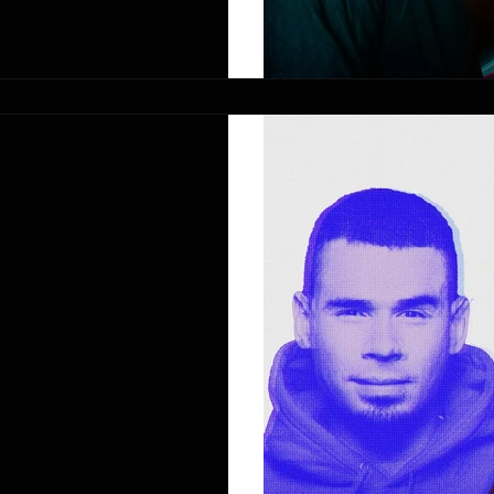
אפרו-ג'ק וסטיב איוקי בדובאי 03.05.22 -
Afrojack an
צות Full Circle גאה להציג את Afrojack & Steve Aoki, בהופעה בק 2
בעיר ספייקניסה שבהולנד.