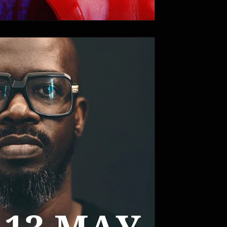
Itay Alon
30 באפר׳ 2022
זמן קריאה 2 דקות
Dubai Live set - יום שישי 13.05.22
ערב של מוזיקת האוס אפרופוליטית, דיג'י ב
ב-WHITE Beach Dubai. יצ
עם...