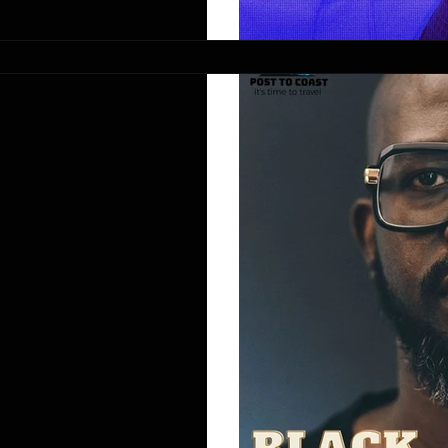
בלאק קופי לייב בדובאי - Black Coffee
לאק קופי חוזר לעיר לנגן סט
טרפו אליו על העמדהדיג'יי פול סוונסון יחד