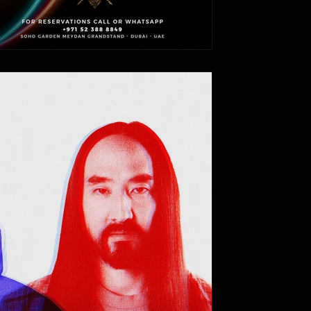
Itay Alon
30 באפר׳ 2022
זמן קריאה 1 דקות
d Steve Aoki in Dubai
בק בארנה קוקה קולה. אפרוג'ק נולד וגדל 
בשנת 2011,...