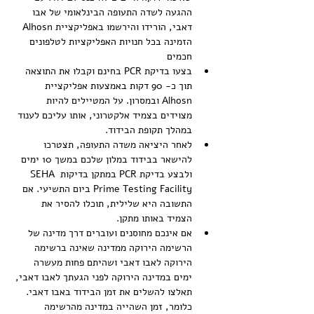
ההגעה לשדה התעופה הבינלאומי של אבו 
דאבי, הורידו והירשמו באפליקציית Alhosn  
הזמינה בכל חנויות האפליקציות לטלפונים 
חכמים
בצעו בדיקת PCR בחינם וקבלו את התוצאה 
תוך כ- 90 דקות באמצעות אפליקציית 
Alhosn ובמסרון. על המטיילים להיות 
מצוידים בצמיד אלקטרוני, אותו עליכם לענוד 
במהלך תקופת הבידוד.
לאחר היציאה משדה התעופה, תצטרכו 
להישאר בבידוד במלון שלכם במשך 10 ימים 
ולבצע בדיקת PCR במתקן בדיקות SEHA 
Prime Testing Facility ביום התשיעי. אם 
התשובה היא שלילית, תוכלו להסיר את 
הצמיד באותו מתקן.
אם אינכם מחוסנים ועוברים דרך מדינה של 
הרשימה הירוקה ממדינה שאינה ברשימה 
הירוקה לאבו דאבי ושהיתם פחות מעשרה 
ימים במדינה הירוקה לפני הגעתך לאבו דאבי, 
תאלצו להשלים את זמן הבידוד באבו דאבי. 
כלומר, זמן השהייה במדינה מהרשימה 