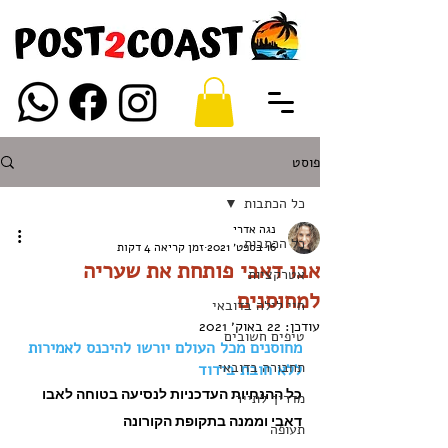
פוסט
כל הכתבות
נגה אדרי
כל הכתבות
16 בספט׳ 2021
זמן קריאה 4 דקות
אבו דאבי פותחת את שעריה
אטרקציות
למחוסנים
חיי לילה בדובאי
עודכן:
22 באוק׳ 2021
טיפים חשובים
מחוסנים מכל העולם יורשו להיכנס לאמירות 
תחבורה בדובאי
ללא חובת בידוד 
כל ההנחיות העדכניות לנסיעה בטוחה לאבו 
מדריך לתייר
דאבי וממנה בתקופת הקורונה
תעופה