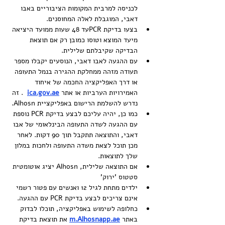
לכניסה למרבית המקומות הציבוריים באבו 
דאבי, המוגבלת לאלה המחוסנים.
בצעו בדיקת PCRעד 48 שעות ממועד היציאה 
מיעד המוצא וטוסו כמובן רק אם תוצאת 
הבדיקה שקיבלתם שלילית.
עם ההגעה לאבו דאבי, הנוסעים יקבלו מספר 
תעודה מזהה ממחלקת ההגירה בנמל התעופה 
או דרך האפליקציה החכמה של איחוד 
האמירויות הערביות או אתר 
ica.gov.ae
  . זה 
נדרש להשלמת הרישום באפליקציית Alhosn.
כמו כן, יהיה עליכם לבצע בדיקת PCR נוספת 
עם ההגעה לשדה התעופה הבינלאומי של אבו 
דאבי, והתוצאה תתקבל תוך 90 דקות. לאחר 
מכן תוכל לצאת משדה התעופה ולחכות במלון 
שלך לתוצאות.
אם התוצאה שלילית, Alhosn יציג אוטומטית 
סטטוס 'ירוק'
ילדים מתחת לגיל 12 ואנשים עם פטור רשמי 
אינם צריכים לבצע בדיקת PCR עם ההגעה.
כחלופה לשימוש באפליקציה, תוכלו לבדוק 
באתר 
m.Alhosnapp.ae
 את תוצאת בדיקת 