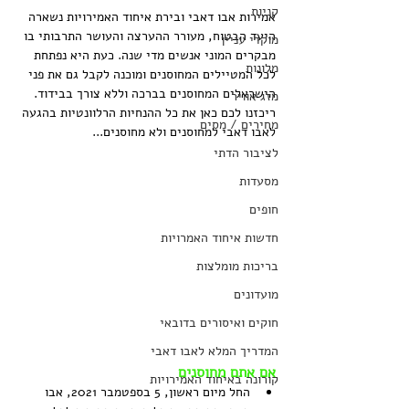
קניות
אמירות אבו דאבי ובירת איחוד האמירויות נשארה 
היעד הבטוח, מעורר ההערצה והעושר התרבותי בו 
מוקדי עניין
מבקרים המוני אנשים מדי שנה. כעת היא נפתחת 
מלונות
לכל המטיילים המחוסנים ומוכנה לקבל גם את פני 
הישראלים המחוסנים בברכה וללא צורך בבידוד. 
מזג אוויר
ריכזנו לכם כאן את כל ההנחיות הרלוונטיות בהגעה 
מחירים / מסים
לאבו דאבי למחוסנים ולא מחוסנים...
לציבור הדתי
מסעדות
חופים
חדשות איחוד האמרויות
בריכות מומלצות
מועדונים
חוקים ואיסורים בדובאי
המדריך המלא לאבו דאבי
אם אתם מחוסנים
קורונה באיחוד האמירויות
החל מיום ראשון, 5 בספטמבר 2021, אבו 