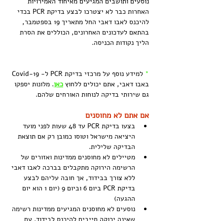
נוסעים ותושבים המגיעים מאיחוד האמירויות 
האחרות כבר לא יצטרכו לבצע בדיקת PCR בכדי 
להיכנס לאבו דאבי החל מתאריך 19 בספטמבר, 
בהתאם לעדכונים האחרונים, הכוללים את הסרת 
הליך נקודות הכניסה.
*
 למידע נוסף על מרכזי בדיקת PCR ל- Covid-19 
באבו דאבי, אתם יכולים ללחוץ 
כאן
. 
מלונות יספקו 
גם שירותי בדיקה לנוחות האורחים שלהם.
אם אתם לא מחוסנים
בצעו בדיקת PCR עד 48 שעות לפני מועד 
היציאה מישראל וטוסו כמובן רק אם תוצאת 
הבדיקה שלילית.
מטיילים לא מחוסנים ממדינות ואזורים של 
הרשימה הירוקה מתקבלים בברכה לאבו דאבי 
ללא צורך בבידוד, אך חובה עליהם לבצע 
בדיקת PCR ביום 6 וביום 9 (יום 1 הוא יום 
ההגעה)
נוסעים לא מחוסנים המגיעים ממדינות רשימה 
שאינה ירוקה חייבים להיכנס לבידוד. עם 