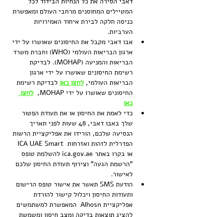
דאבי הסירה את כל הנחיות הבידוד לכל 
המטיילים המחוסנים מרחבי העולם ומאפשרת 
כניסה חלקה לבירת איחוד האמירויות 
הערביות.
אבו דאבי מקבל את החיסונים שאושרו על ידי 
ארגון הבריאות העולמי (WHO) וחברת משרד 
הבריאות והמניעה (MOHAP). לבדיקת 
רשימת החיסונים שאושרו על ידי ארגון 
הבריאות העולמי, 
לחצו כאן
 לבדיקת רשימת 
החיסונים שאושרו על ידי MOHAP,  
לחצו 
כאן
כדי לאמת את החיסון או את תעודת הפטור 
שלך באבו דאבי, 48 שעות לפני תאריך 
הנסיעה שלכם, הורידו את אפליקציית הרשות 
הפדרלית לזהות ואזרחות  ICA UAE Smart  
או בקרו באתר ica.gov.ae להשלמת טופס 
"הרשמת הגעה" וצירוף תעודת החיסון שלכם 
לאישור.
הודעת SMS תאשר את אישור טופס הרישום 
ותעודות החיסון ויכלול קישור להורדת 
אפליקציית Alhosn  המאפשרת למשתמשים 
להציג תוצאות בדיקה ומצב חיסון ומשמשת 