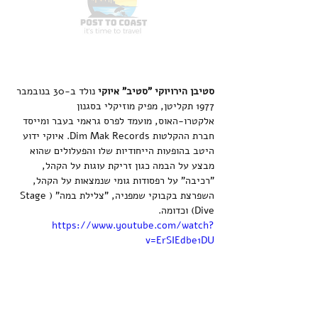
סטיבן הירויוקי "סטיב" איוקי
 נולד ב-30 בנובמבר 
1977 תקליטן, מפיק מוזיקלי בסגנון 
אלקטרו-האוס, מועמד לפרס גראמי בעבר ומייסד 
חברת ההקלטות Dim Mak Records. איוקי ידוע 
היטב בהופעות הייחודיות שלו והפעלולים שהוא 
מבצע על הבמה כגון זריקת עוגות על הקהל, 
"רכיבה" על רפסודות גומי שנמצאות על הקהל, 
השפרצת בקבוקי שמפניה, "צלילת במה" (Stage 
Dive) וכדומה.
https://www.youtube.com/watch?
v=ErSIEdbe1DU