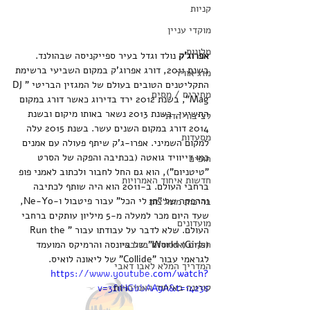
קניות
מוקדי עניין
מלונות
אפרוג'ק 
נולד וגדל בעיר ספייקניסה שבהולנד.
בשנת 2011, דורג אפרוג'ק במקום השביעי ברשימת 
מזג אוויר
התקליטנים הטובים בעולם של המגזין הבריטי "DJ 
מחירים / מסים
Mag", בשנת 2012 ירד בדירוג כאשר דורג במקום 
התשיעי, בשנת 2013 נשאר באותו מיקום ובשנת 
לציבור הדתי
2014 דורג במקום השנים עשר. בשנת 2015 עלה 
מסעדות
למקום השמיני. אפרו-ג'ק שיתף פעולה עם אמנים 
כמו דייוויד גואטה (בכתיבה והפקה של הסרט 
חופים
"טיטניום"), הוא גם החל לחבור ולכתוב לאמני פופ 
חדשות איחוד האמרויות
ברחבי העולם. ב-2011 הוא היה שותף לכתיבה 
וההפקה של "תן לי הכל" עבור פיטבול ו-Ne-Yo, 
בריכות מומלצות
שעד היום מכר למעלה מ-5 מיליון עותקים ברחבי 
מועדונים
העולם. שלא לדבר על עבודתו עבור "Run the 
חוקים ואיסורים בדובאי
World (Girls)" של ביונסה והרמיקס המועמד 
לגראמי עבור "Collide" של ליאונה לואיס.
המדריך המלא לאבו דאבי
https://www.youtube.com/watch?
קורונה באיחוד האמירויות
v=3f1HGbbAA9A&t=1423s