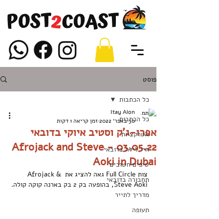
פוסט
כל הכתבות
Itay Alon
כל הכתבות
30 באפר׳ 2022
זמן קריאה 1 דקות
אפרו-ג'ק וסטיב איוקי בדובאי
אטרקציות
03.05.22 - Afrojack and Steve
חיי לילה בדובאי
Aoki in Dubai
טיפים חשובים
צות Full Circle גאה להציג את Afrojack & 
תחבורה בדובאי
Steve Aoki, בהופעה בק 2 בק בארנה קוקה קולה.
מדריך לתייר
תעופה