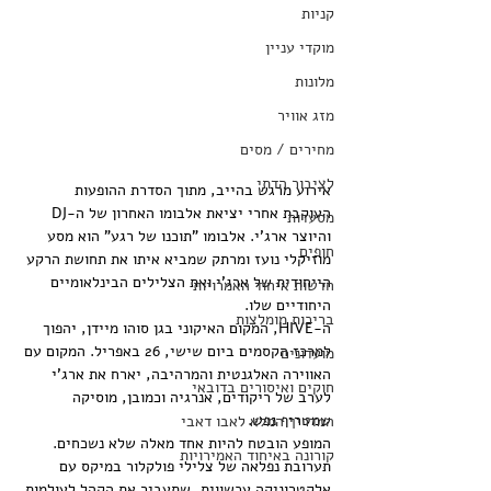
קניות
מוקדי עניין
מלונות
מזג אוויר
מחירים / מסים
לציבור הדתי
אירוע מרגש בהייב, מתוך הסדרת ההופעות 
העוקבת אחרי יציאת אלבומו האחרון של ה-DJ 
מסעדות
והיוצר ארג'י. אלבומו "תוכנו של רגע" הוא מסע 
חופים
מוזיקלי נועז ומרתק שמביא איתו את תחושת הרקע 
הייחודית של ארג'י ואת הצלילים הבינלאומיים 
חדשות איחוד האמרויות
היחודיים שלו.
בריכות מומלצות
ה-HIVE, המקום האיקוני בגן סוהו מיידן, יהפוך 
למרכז הקסמים ביום שישי, 26 באפריל. המקום עם 
מועדונים
האווירה האלגנטית והמרהיבה, יארח את ארג'י 
חוקים ואיסורים בדובאי
לערב של ריקודים, אנרגיה וכמובן, מוסיקה 
שמטריף נפש.
המדריך המלא לאבו דאבי
המופע הובטח להיות אחד מאלה שלא נשכחים. 
קורונה באיחוד האמירויות
תערובת נפלאה של צלילי פולקלור במיקס עם 
אלקטרוניקה עכשווית, שתעביר את הקהל לעולמות 