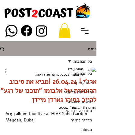
פוסט
כל הכתבות
Itay Alon
כל הכתבות
15 באפר׳ 2024
זמן קריאה 1 דקות
ארג'י | 26.04.24 |מביא את סיבוב
אטרקציות
ההופעות של אלבומו "תוכנו של רגע"
חיי לילה בדובאי
להייב בסוהו גארדן מיידן
טיפים חשובים
עודכן:
18 באפר׳ 2024
תחבורה בדובאי
Argy album tour live at HIVE Soho Garden 
מדריך לתייר
Meydan, Dubai
תעופה