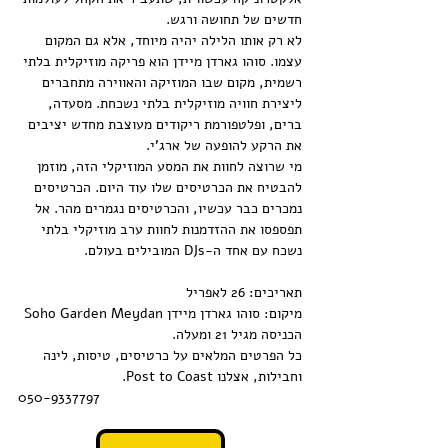
חדשים של תחושה ורגש.
לא רק אותו הלילה יהיה מיוחד, אלא גם המקום 
עצמו. סוהו גארדן מיידן הוא פריקה מוזיקלית בלתי 
רשמית, מקום שבו המוזיקה והאווירה מתחברים 
ליצירת חוויה מוזיקלית בלתי נשכחת. מסעדה, 
ברים, ופלטפורמת ריקודים מעוצבת מחדש יציבים 
את הרקע להופעה של ארג'י.
מי שרוצה לחוות את המסע המוזיקלי הזה, מוזמן 
להבטיח את הכרטיסים שלו עוד היום. הכרטיסים 
נמכרים כבר עכשיו, והכרטיסים נגמרים מהר. אל 
תפספסו את ההזדמנות לחוות ערב מוזיקלי בלתי 
נשכח עם אחד ה-DJs המובילים בעולם.
תאריכים: 26 לאפריל
מיקום: סוהו גארדן מיידן 
Soho Garden Meydan
הכניסה מגיל 21 ומעלה.
כל הפרטים המלאים על כרטיסים, טיסות, לינה 
וחבילות, אצלנו Post to Coast.
050-9337797