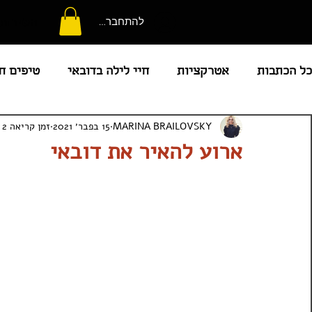
השירותי
להתחברות
כל הכתבות
אטרקציות
חיי לילה בדובאי
טיפים ח
MARINA BRAILOVSKY
15 בפבר׳ 2021
זמן קריאה 2 דקות
קניות
מוקדי עניין
מלונות
מזג אוויר
מ
ארוע להאיר את דובאי
חדשות איחוד האמרויות
בריכות מומלצות
מועדו
המדריך המלא לאבו דאבי
קורונה באיחוד האמירויות