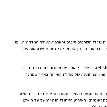
ות גורדי השחקים היפים והארכיטקטורה המדהימה. עם 
זאת, ניתן לצפות לשינוי בהיר השבוע החל מה -18 בפברואר, מכיוון שתתקיים יוזמה מושכת את העין 
האירוע הראשון מסוגו, שהושק על ידי The Hotel Show Dubai, יראה כמה מלונות פופולריים בדרך 
הציג את חוסנה של קהילת האירוח באזור במהלך 
ד מהם יתגאה במתקני תאורה חזיתיים ייחודיים אשר 
נוצרו על ידי חברות עיצוב תאורה שזכו לשבחים בינלאומיים. האירוע הייחודי הזה יימשך עד ה -27 
אות האלה.