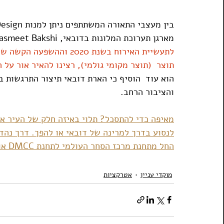
בין מעצבי התאורה המשתתפים ניתן למנות Light Touch, Light Fusion, Neolight, LW Design ועוד.
מארגן תערוכת המלונות בדובאי, Jasmeet Bakshi , 
לתעשיית האירוח בשנת 2020
תוצר  (תוצר מקומי גולמי), רצינו להאיר אור על
הוא עוד  הוסיף כי הארת דובאי תיצור התרגשות 
והציבור הרחב.
מאיפה כדי להתסכל? תלוי באיזה חלק של העיר את
לנסוע בדרך למרינה של דובאי או להפך. דרך נהד
החל מתחנת מרכז הסחר העולמי לתחנת DMCC או להיפך.
מוקדי עניין
אטרקציות