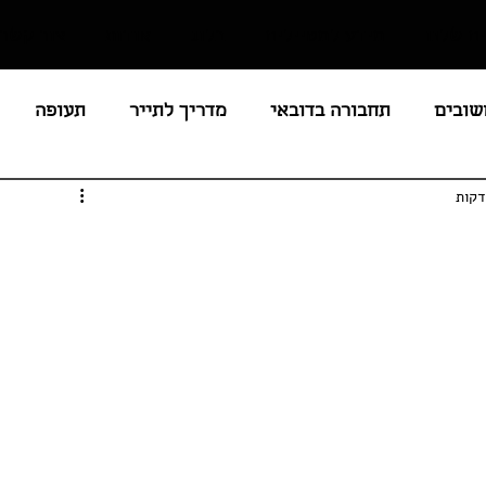
ם שלנו
מידע למטיילים
בלוג
אודות
צור קשר
שובים
תחבורה בדובאי
מדריך לתייר
תעופה
חירים / מסים
לציבור הדתי
מסעדות
חופים
נים
חוקים ואיסורים בדובאי