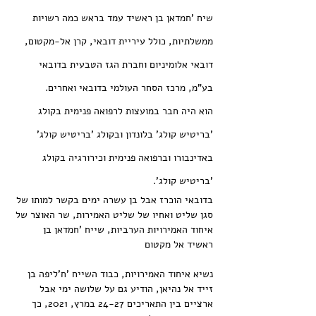
שיח 'חמדאן בן ראשיד עמד בראש כמה רשויות 
ממשלתיות, כולל עיריית דובאי, קרן אל-מקטום, 
דובאי אלומיניום וחברת הגז הטבעית בדובאי 
בע"מ, מרכז הסחר העולמי בדובאי ואחרים.
הוא היה חבר במועצות לרפואה פנימית בקולג 
'בריטיש קולג' בלונדון ובקולג 'בריטיש קולג' 
באדינבורו וברפואה פנימית וכירורגיה בקולג 
'בריטיש קולג'.
בדובאי הוכרז אבל בן עשרה ימים בקשר למותו של 
סגן שליט ואחיו של שליט האמירות, שר האוצר של 
איחוד האמירויות הערביות, שייח 'חמדאן בן 
ראשיד אל מקטום
נשיא איחוד האמירויות, כבוד השייח 'ח'ליפה בן 
זייד אל נהיאן, הודיע ​​גם על שלושה ימי אבל 
ארציים בין התאריכים 24-27 במרץ, 2021, כך 