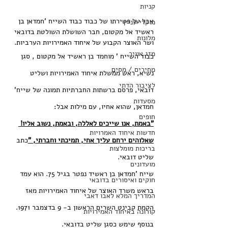
קניות
אבל על פטירתו של כבוד כבוד השייח 'חמדאן בן 
מוקדי עניין
ראשיד אל מקטום, חבר השושלת השולטת בדובאי 
מלונות
ושר האוצר הקבוע של איחוד האמירויות הערביות.
מזג אוויר
כבוד השייח ' מוחמד בן ראשיד אל מקטום , סגן 
מחירים / מסים
נשיא, ראש ממשלת איחוד האמירויות ושליט 
לציבור הדתי
דובאי, פרסם ברשתות החברתיות תמונה של שייח' 
מסעדות
חמדאן, שהוא אחיו, עם מילות אבל:
חופים
"באמת, אנו שייכים לאללה, ובאמת, נשוב אליו! 
חדשות איחוד האמרויות
שאלוהים ירחם עליך אחי, תמיכתי וחברתי, "
כתב 
בריכות מומלצות
שליט דובאי.
מועדונים
שייח 'חמדאן בן ראשיד נפטר בגיל 75. הוא עמד 
חוקים ואיסורים בדובאי
בראש משרד האוצר של איחוד האמירויות מאז 
המדריך המלא לאבו דאבי
הקמת קבינט השרים הראשון ב- 9 בדצמבר 1971. 
קורונה באיחוד האמירויות
בנוסף שימש כסגן שליט בדובאי.