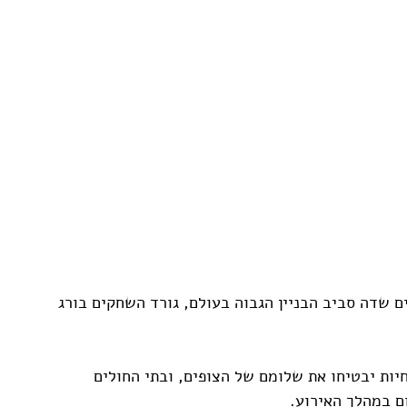
 שדה סביב הבניין הגבוה בעולם, גורד השחקים בורג 
ך אירועי השנה החדשה, 14 רופאים ו -35 אחיות יבטיחו את שלומם של הצופים, ובתי החולים 
ם במהלך האירוע.