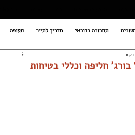
ם שלנו
מידע למטיילים
בלוג
אודות
צור קשר
שובים
תחבורה בדובאי
מדריך לתייר
תעופה
חירים / מסים
לציבור הדתי
מסעדות
חופים
בורג' חליפה וכללי בטיחות
נים
חוקים ואיסורים בדובאי