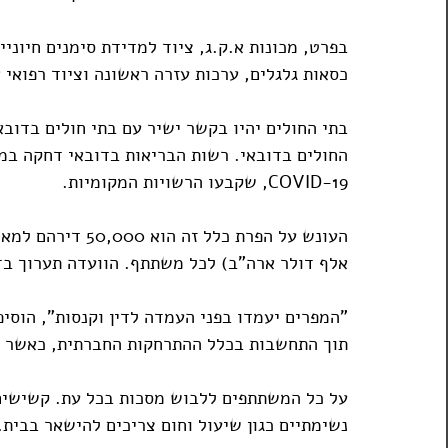
בפרט, מכונות א.ק.ג, ציוד למדידת סימנים חיוניי
כסאות גלגלים, ערכות עזרה ראשונה וציוד רפואי 
בתי החולים יהיו בקשר ישיר עם בתי חולים בדובא
החולים בדובאי. רשות הבריאות בדובאי דחקה במ
COVID-19, שקבעו הרשויות המקומיות.
אלף דולר ארה"ב) לכל משתתף. הוועדה תערוך בדי
"המפרים יעמדו בפני העמדה לדין וקנסות", הוסיפ
תוך התחשבות בכלל ההתרחקות החברתית, כאשר לאדם 
על כל המשתתפים ללבוש מסכות בכל עת. קשישים, 
נשימתיים כגון שיעול וחום צריכים להישאר בבית.