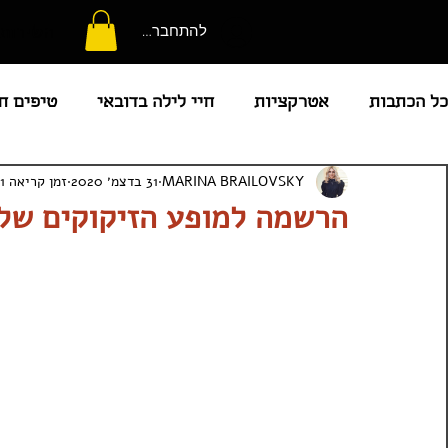
השירותי
להתחברות
כל הכתבות
אטרקציות
חיי לילה בדובאי
טיפים ח
MARINA BRAILOVSKY
31 בדצמ׳ 2020
זמן קריאה 1 דקות
קניות
מוקדי עניין
מלונות
מזג אוויר
מ
הרשמה למופע הזיקוקים של 
חדשות איחוד האמרויות
בריכות מומלצות
מועדו
המדריך המלא לאבו דאבי
קורונה באיחוד האמירויות