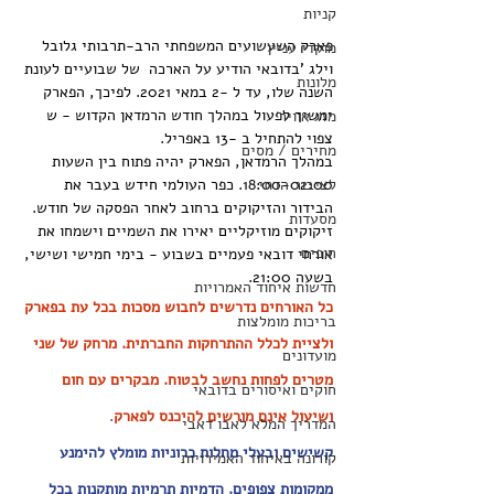
קניות
פארק השעשועים המשפחתי הרב-תרבותי גלובל 
מוקדי עניין
וילג 'בדובאי הודיע ​​על הארכה  של שבועיים לעונת 
מלונות
השנה שלו, עד ל -2 במאי 2021. לפיכך, הפארק 
ימשיך לפעול במהלך חודש הרמדאן הקדוש - ש 
מזג אוויר
צפוי להתחיל ב -13 באפריל.
מחירים / מסים
במהלך הרמדאן, הפארק יהיה פתוח בין השעות 
לציבור הדתי
18:00-02:00. כפר העולמי חידש בעבר את 
הבידור והזיקוקים ברחוב לאחר הפסקה של חודש. 
מסעדות
זיקוקים מוזיקליים יאירו את השמיים וישמחו את 
חופים
אורחי דובאי פעמיים בשבוע - בימי חמישי ושישי, 
בשעה 21:00.
חדשות איחוד האמרויות
כל האורחים נדרשים לחבוש מסכות בכל עת בפארק 
בריכות מומלצות
ולציית לכלל ההתרחקות החברתית. מרחק של שני 
מועדונים
מטרים לפחות נחשב לבטוח. מבקרים עם חום 
חוקים ואיסורים בדובאי
ושיעול אינם מורשים להיכנס לפארק
.
המדריך המלא לאבו דאבי
קשישים ובעלי מחלות כרוניות מומלץ להימנע 
קורונה באיחוד האמירויות
ממקומות צפופים. הדמיות תרמיות מותקנות בכל 