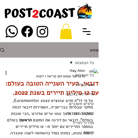
פוסט
כל הכתבות
Itay Alon
כל הכתבות
17 בדצמ׳ 2022
זמן קריאה 1 דקות
דובאי, העיר השנייה הטובה בעולם:
אטרקציות
עם 12 מיליון תיירים בשנת 2022.
חיי לילה בדובאי
על פי דו"ח חדש שהוציא Euromonitor 2022, 
טיפים חשובים
מחקר שבסיסו בבריטניה, האמירות דובאי זכתה 
תחבורה בדובאי
במקום השני מתוך 100 ערים שדורגו ,הכי טובות 
בעולם". דובאי גם דורגה את המקום 
הראשון 
בעולם 
מדריך לתייר
במספר התיירים עם יותר מ- 12 מיליון תיירים 
תעופה
בשנת 2022, כמעט כפול בהשוואה לשנה שעברה.