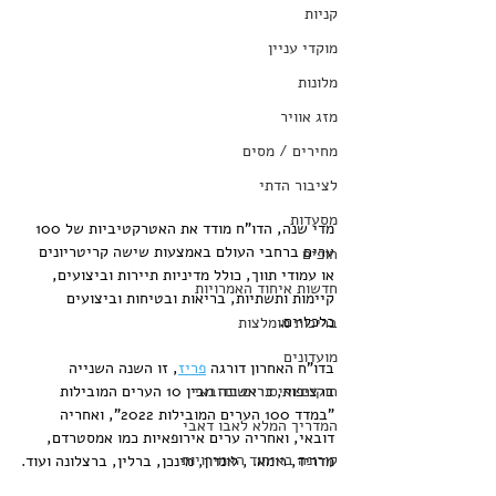
קניות
מוקדי עניין
מלונות
מזג אוויר
מחירים / מסים
לציבור הדתי
מסעדות
מדי שנה, הדו"ח מודד את האטרקטיביות של 100 
ערים ברחבי העולם באמצעות שישה קריטריונים 
חופים
או עמודי תווך, כולל מדיניות תיירות וביצועים, 
חדשות איחוד האמרויות
קיימות ותשתיות, בריאות ובטיחות וביצועים 
כלכליים.
בריכות מומלצות
מועדונים
בדו"ח האחרון דורגה 
פריז
, זו השנה השנייה 
חוקים ואיסורים בדובאי
ברציפות, כראשונה מבין 10 הערים המובילות 
"במדד 100 הערים המובילות 2022", ואחריה 
המדריך המלא לאבו דאבי
דובאי, ואחריה ערים אירופאיות כמו אמסטרדם, 
קורונה באיחוד האמירויות
מדריד, רומא. , לונדון, מינכן, ברלין, ברצלונה ועוד.