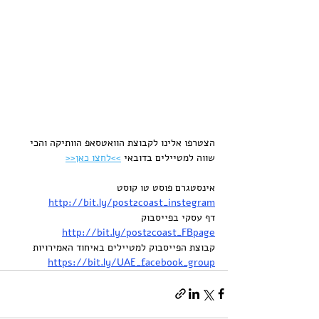
הצטרפו אלינו לקבוצת הוואטסאפ הוותיקה והכי 
שווה למטיילים בדובאי 
>>לחצו כאן<<
אינסטגרם פוסט טו קוסט 
http://bit.ly/post2coast_instegram
דף עסקי בפייסבוק 
http://bit.ly/post2coast_FBpage
קבוצת הפייסבוק למטיילים באיחוד האמירויות 
https://bit.ly/UAE_facebook_group