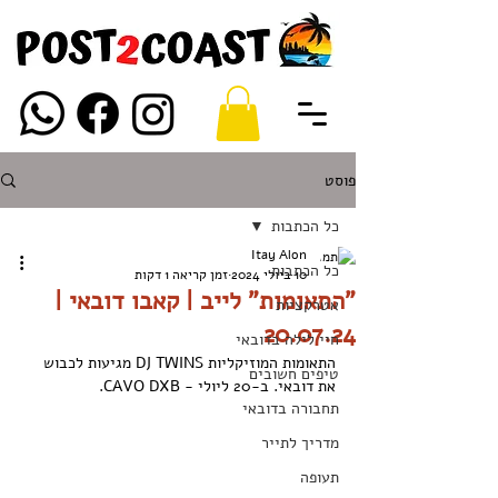
פוסט
כל הכתבות
Itay Alon
כל הכתבות
10 ביולי 2024
זמן קריאה 1 דקות
"התאומות" לייב | קאבו דובאי |
אטרקציות
20.07.24
חיי לילה בדובאי
התאומות המוזיקליות DJ TWINS מגיעות לכבוש 
טיפים חשובים
את דובאי. ב-20 ליולי - CAVO DXB.
תחבורה בדובאי
מדריך לתייר
תעופה