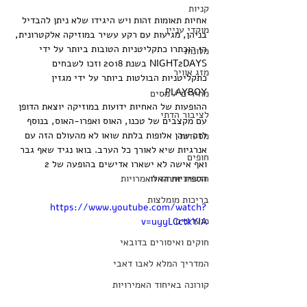
קניות
אחיות תאומות זהות ויש היגידו שלא ניתן להבדיל 
מוקדי עניין
בניהן, מגיעות עם רקע עשיר במוזיקה אלקטרונית, 
הן הוכתרו כתקליטניות הטובות ביותר על ידי 
מלונות
NIGHT2DAYS בשנת 2018 וזכו לשבחים 
מזג אוויר
כתקליטניות הבולטות ביותר על ידי מגזין 
PLAYBOY. 
מחירים / מסים
ההופעות של האחיות ידועות במוזיקה יוצאת הדופן 
לציבור הדתי
עם מקצבים של טכנו, האוס ואפרו-האוס, בנוסף 
לזה שהן אלופות בלתת שואו לא מהעולם הזה עם 
מסעדות
אנרגיות שיא לאורך כל הערב. בואו נגיד שאף גבר 
חופים
ואף אישה לא ישארו אדישים בהופעה של 2 
חדשות איחוד האמרויות
הספידיות האלו.
בריכות מומלצות
https://www.youtube.com/watch?
מועדונים
v=uyyLCctkYIA
חוקים ואיסורים בדובאי
המדריך המלא לאבו דאבי
קורונה באיחוד האמירויות