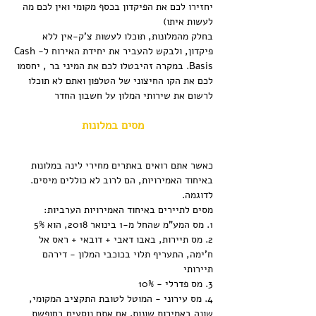
יחזירו לכם את הפיקדון בכסף מקומי ואין לכם מה 
לעשות איתו)
בחלק מהמלונות, תוכלו לעשות צ'ק-אין ללא 
פיקדון, ולבקש להעביר את יחידת האירוח ל-Cash 
Basis. במקרה זהיבטלו לכם את המיני בר , יחסמו 
לכם את הקו החיצוני של הטלפון ואתם לא תוכלו 
לרשום את שירותי המלון על חשבון החדר
מסים במלונות
כאשר אתם רואים באתרים מחירי לינה במלונות 
באיחוד האמירויות, הם לרוב לא כוללים מיסים. 
לדוגמה.
מסים לתיירים באיחוד האמירויות הערביות:
1. מס המע"מ שהחל מ-1 בינואר 2018, הוא 5%
2. מס תיירות, באבו דאבי + דובאי + ראס אל 
ח'ימה, התעריף תלוי בכוכבי המלון - דירהם 
תיירותי
3. מס פדרלי - 10%
4. מס עירוני - המוטל לטובת התקציב המקומי, 
שונה באמירות שונות. אם אתם נוסעים בחופשת 