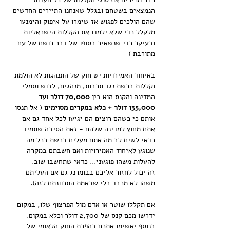
הנמצאים בשטחם ובגלל שאנחנו התיירים החדשים 
שהם הולכים לפגוש אז שימרו על איפוק והימנעו 
מלקלל כדי שלא ילמדו את הקללות הישראליות 
ובעיקר כדי שנשאיר בסופו של דבר רושם של עם 
מתורבת )
באיחוד האמירויות יש חוק של התנהגות לא הולמת 
וקללות ברשת נגד תרבות, מנהגים, לבוש וסמלי 
המדינה והקנס הוא בין 
70,000 דולר ועד 
135,000 דולר + כלא במקרים מסוימים
 ( אל תנסו 
אותם כי כשהם רוצים הם יגיעו לכל אחד גם אם 
אתם מחוץ למדינה שלהם - זאת הסיבה שתמיד 
כדאי לשים לב מה אתם מעלים ברשת בכל מה 
שנוגע לאיחוד האמירויות ואם חשבתם במקרה 
להעלות משהו פוגעני... כדאי שתחשבו שוב. 
זה יכול לחזור אליכם בבומרנג גם אם העליתם 
משהו לא מכבד בלי שבאמת התכוונתם לזה).
אם תקללו שוטר או אדם מול הפרצוף שלו, במקום 
ידרשו מכם קנס של 2,700 דולר וכלא במקום. 
בנוסף יאשימו אתכם בהפרת החוק הלאומי של 