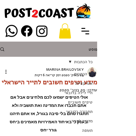
פוסט
כל הכתבות
MARINA BRAILOVSKY
כל הכתבות
24 באוק׳ 2020
זמן קריאה 6 דקות
מידע וטיפים חשובים לתייר הישראלי
אטרקציות
עודכן:
20 בנוב׳ 2020
חיי לילה בדובאי
אולי הטיפים ישמעו לכם מלחיצים אבל אם 
טיפים חשובים
אתם תכבדו את המדינה ואת תושביה ולא 
תחבורה בדובאי
תתגרו סתם בלי סיבה בגורל, אז אתם תיהנו 
מדריך לתייר
ובענק כי באיחוד האמירויות מאמינים ביחס 
תעופה
גורר יחס