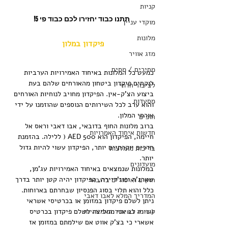
קניות
תתנו כבוד יחזירו לכם כבוד פי 5!
מוקדי עניין
מלונות
פיקדון במלון
מזג אוויר
מחירים / מסים
כמעט כל המלונות באיחוד האמירויות הערביות 
לוקחים פיקדון ביטחון מהאורחים שלהם בעת 
לציבור הדתי
ביצוע הצ'ק-אין. הפיקדון מחויב לנוחיות האורחים 
מסעדות
והוא ערב לכל השירותים הנוספים שהוזמנו על ידי 
אורחי המלון.
חופים
ברוב מלונות החוף בדובאי, אבו דאבי וראס אל 
חדשות איחוד האמרויות
חיימה, הפיקדון הוא 500 AED ( ללילה. בהזמנת 
חדרים יוקרתיים יותר, הפיקדון עשוי להיות גדול 
בריכות מומלצות
יותר.
מועדונים
במלונות שנמצאים באיחוד האמירויות עג'מן, 
שארג'ה ופוג'דיירה, הפיקדון יהיה קטן יותר בדרך 
חוקים ואיסורים בדובאי
כלל והוא תלוי בסוג הפנסיון שבחרתם בארוחות.
המדריך המלא לאבו דאבי
ניתן לשלם פיקדון במזומן או בכרטיסי אשראי 
קורונה באיחוד האמירויות
(שימו לב אני ממליצה לשלם פיקדון בכרטיס 
אשארי כי בצ'ק אווט אם שילמתם במזומן אז 