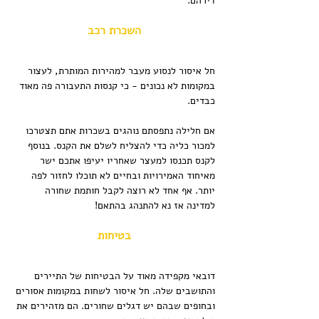
דירהם.
השכרת רכב
חל איסור לנסוע מעבר למהירות המותרת, לעצור 
במקומות לא נכונים - כי קנסות התעבורה פה מאוד 
כבדים.
אם חלילה נתפסתם נוהגים בשכרות אתם תצטרכו 
למכור כליה כדי להצליח לשלם את הקנס. בנוסף 
לקנס תכנסו למעצר שאחריו יעיפו אתכם ישר 
מאיחוד האמירויות ובחיים לא תוכלו לחזור לפה 
יותר. אף אחד לא רוצה לקבל חותמת שחורה 
למדינה אז נא להתנהג בהתאם!
בטיחות
דובאי מקפידה מאוד על הבטיחות של התיירים 
והתושבים שלה. חל איסור לשחות במקומות אסורים 
ובחופים שבהם יש דגלים שחורים. הם מזהירים את 