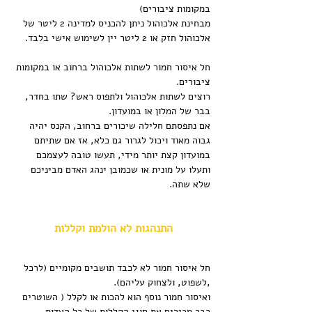
במקומות ציבורים)
מבחינת אלכוהול ניתן להכניס למדינה 2 ליטר של 
אלכוהול חזק או 2 ליטר יין לשימוש אישי בלבד.
חל איסור חמור לשתות אלכוהול ברחוב או במקומות 
ציבורים.
רוצים לשתות אלכוהול ולתפוס ראש? שתו בחדר, 
בבר של המלון או במועדון.
אם נתפסתם חלילה שיכורים ברחוב, הקנס יהיה 
גבוה מאוד ויכול לגרור גם כלא, אז אם שתיתם 
במועדון קצת יותר מידי, תעשו טובה לעצמכם 
ותעלו על מונית או שכמובן ינהג האדם מביניכם 
שלא שתה.
התנהגות לא הולמת וקללות
חל איסור חמור לא לכבד תושבים מקומיים (לרכל 
,לשפוט, ולצחוק עליהם).
ואיסור חמור נוסף הוא להכות או לקלל ( השוטרים 
כבר מכירים את סוגי הקללות של כל העדות 