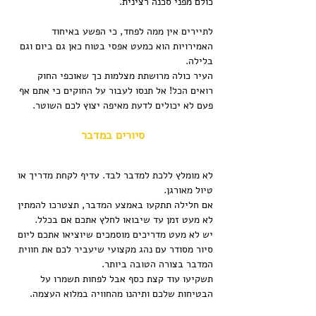
כולם מפני סכנה רצינית.
לתיירים אין ממה לפחד, כי הפשע באיחוד 
האמירויות הוא כמעט אפסי בטוח כאן גם ביום וגם 
בלילה.
העיר כולה מרושתת מצלמות כך שאוכפי החוק 
רואים הכל! אל תנסו לעבור על החוקים כי אתם אף 
פעם לא יכולים לדעת מאיפה יצוץ לכם השוטר.
סיורים במדבר
לא מומלץ ללכת למדבר לבד. עדיף לקחת מדריך או 
טיול מאורגן. 
אם חלילה תתקעו באמצע המדבר, תצטרכו להמתין 
לא מעט זמן עד שיבואו לחלץ אתכם אם בכלל. 
יש לא מעט מדריכים מוסמכים שיוציאו אתכם ליום 
סיור מסודר עם נהג מקצועי שיעביר לכם את חווית 
המדבר בצורה הטובה ביותר.
תשקיעו עוד קצת כסף אבל לפחות תשמרו על 
הבטיחות שלכם ותיהנו מהחוויה במלוא העצמה.