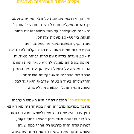
אקלים איחוד האמירויות הערביות
עיר החוף דובאי ממוקמת על חצי האי ערב ועקב 
כך נהנית מאקלים חם כל השנה. חודשי 'החורף' 
נמשכים מאוקטובר עד מאי בטמפרטורות חמות 
הנעות בין 20-35 מעלות צלזיוס. 
עונת הקיץ נמשכת מיוני עד ספטמבר עם 
טמפרטורות חמות מאוד שיכולות בקלות לעבור את 
ה -40 מעלות צלזיוס עם לחות גבוהה מאוד. זו 
תקופה בה פחות מומלץ להגיע לעיר היות והחום 
הכבד מקשה על הטיול בעיר אך עם זאת המגוון 
הרחב של האתרים והאטרקציות הפנימיות 
והחיצוניות בעיר מבטיח שדובאי היא יעד לכל 
השנה ותמיד תוכלו  למצוא מה לעשות.
מים קודם כל!
 הסכנה לתייר היא השמש הערבית. 
מדובר במדינה מדברית חמה במיוחד וזה מאוד יוצא 
דופן עבור האנשים הרגישים לשמש. מנה מוגזמת 
של אור אולטרה סגול ניתן להשיג בתוך דקות, 
למרות שזה יהיה מורגש רק אחרי כמה שעות.
השמש חזקה מאוד באיחוד האמירויות הערביות, 