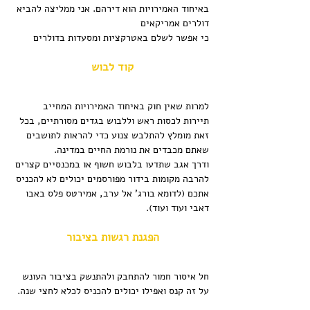
באיחוד האמירויות הוא דירהם. אני ממליצה להביא 
דולרים אמריקאים
כי אפשר לשלם באטרקציות ומסעדות בדולרים
קוד לבוש
למרות שאין חוק באיחוד האמירויות המחייב 
תיירות לכסות ראש וללבוש בגדים מסורתיים, בכל 
זאת מומלץ להתלבש צנוע כדי להראות לתושבים 
שאתם מכבדים את נורמת החיים במדינה.
ודרך אגב שתדעו בלבוש חשוף או במכנסיים קצרים 
להרבה מקומות בידור מפורסמים יכולים לא להכניס 
אתכם (לדומא בורג' אל ערב, אמירטס פלס באבו 
דאבי ועוד ועוד).
הפגנת רגשות בציבור
חל איסור חמור להתחבק ולהתנשק בציבור העונש 
על זה קנס ואפילו יכולים להכניס לכלא לחצי שנה.