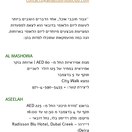
contacts@alhabtoorpoloclub.com
*
עבור חובבי אוכל, אחד הדברים הטובים ביותר 
לעשות ליום הלאומי בדובאי הוא לצאת למסעדות 
המציעות מבצעים מיוחדים ליום הלאומי בארוחות. 
הנה כמה מהעסקאות שתוכלו לפדות בהן:
AL MASHOWA
מנות אמיראיות החל מ- AED 60 | ארוחת בוקר 
אמיראית במחיר של 125 דולר  לשניים
תוקף עד 5 בדצמבר 
נמצא City Walk
ליצירת קשר: + 971-4-590-5455
ASEELAH
בראנץ 'מזרח תיכוני החל מ- AED 225
תקף עד 4 בדצמבר מ 12:30 עד 16:00
מיקום: מלון רדיסון בלו, נחל דובאי - 
דיירה(Radisson Blu Hotel, Dubai Creek – 
Deira)