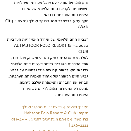
שוק פופ-אפ טורקי עם אוכל מסורתי ופעילויות 
משפחתיות לקראת היום הלאומי של איחוד 
האמירויות הערביות בדובאי.
תקף עד 5 בדצמבר מ10 בבוקר ואילך (נמצא : City 
Walk)
*גביע היום הלאומי של איחוד האמירויות הערביות 
2020 ב- AL HABTOOR POLO RESORT & 
CLUB
לאלו מכם שנהנים בחיק הטבע ומשחק פולו טוב, 
אחד הדברים הטובים ביותר לעשות ליום הלאומי 
בדובאי הוא לראות קבוצות פולו נלחמות על גביע 
גביע היום הלאומי של איחוד האמירויות הערביות. 
הביאו את החברים והמשפחה שלכם ליהנות 
מהספורט המסורתי הפופולרי הזה באיחוד 
האמירויות הערביות.
תאריך ושעה: 4 בדצמבר  מ 14:00 ואילך
מיקום: Habtoor Polo Resort & Club
צרו קשר  אם אתם מעוניינים להגיע : + 971-4-
436-2222 | 