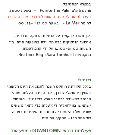
במפרץ הפסטיבל
פוינט פאלם Pointe the Palm   -  בשעה 21:00 
בערב 
(נראה לי זה היה אתמול תבדקו את זה לפני)
לה מר La Mer -   בשעה 21:00 ו -23: 00
 אך חשוב להקפיד על הנחיות הרחקה חברתית. 
אירועי הזיקוקים בלה מר  ילוו בהופעות חיות  בין 
השעות 14:00-21:00 על ידי המפורסמות 
המקומיות Sara Tarabulsi ו Beatbox Ray.
דיגיטל:
בגלל הקורונה הוחלט השנה לחגוג את היום הלאומי 
באופן וירטואלי גם כן,  אז  הבירה העלתה מופע 
מרהיב שישודר ברחבי הארץ בדיגיטל.  האיחוד 
ישתמשו בוויזואליה דיגיטלית כדי לתאר נושאים 
שונים של ההיסטוריה והתרבות האמירית בצורה 
של פסל מרגש המקיף את הים.
פעילויות דובאי DOWNTOWN: מופע אור 