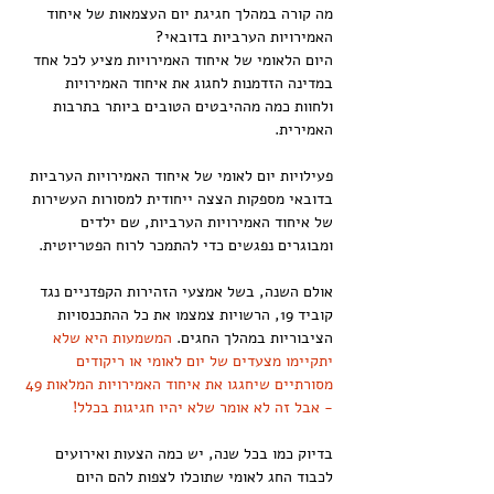
מה קורה במהלך חגיגת יום העצמאות של איחוד 
האמירויות הערביות בדובאי?
היום הלאומי של איחוד האמירויות מציע לכל אחד 
במדינה הזדמנות לחגוג את איחוד האמירויות 
ולחוות כמה מההיבטים הטובים ביותר בתרבות 
האמירית.
פעילויות יום לאומי של איחוד האמירויות הערביות 
בדובאי מספקות הצצה ייחודית למסורות העשירות 
של איחוד האמירויות הערביות, שם ילדים 
ומבוגרים נפגשים כדי להתמכר לרוח הפטריוטית.
אולם השנה, בשל אמצעי הזהירות הקפדניים נגד 
קוביד 19, הרשויות צמצמו את כל ההתכנסויות 
הציבוריות במהלך החגים. 
המשמעות היא שלא 
יתקיימו מצעדים של יום לאומי או ריקודים 
מסורתיים שיחגגו את איחוד האמירויות המלאות 49 
- אבל זה לא אומר שלא יהיו חגיגות בכלל!
בדיוק כמו בכל שנה, יש כמה הצעות ואירועים 
לכבוד החג לאומי שתוכלו לצפות להם היום 