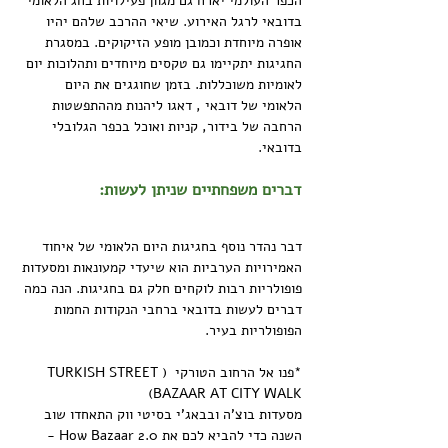
הכפר העולמי יארח גם מגוון פעילויות בחג הלאומי 
בדובאי לרגל האירוע. שיאי ההרכב שלהם יהיו 
אופרה מיוחדת וכמובן מופע הזיקוקים. במסגרת 
החגיגות יתקיימו גם טקסים מיוחדים ותהלוכות יום 
לאומיות משוכללות. בזמן שחוגגים את היום 
הלאומי של דובאי , דאגו ליהנות מההתפשטות 
הרחבה של בידור, קניות ואוכל בכפר הגלובלי 
בדובאי.
דברים משפחתיים שניתן לעשות:
דבר נהדר נוסף בחגיגות היום הלאומי של איחוד 
האמירויות הערביות הוא שיעדי קמעונאות ומסעדות 
פופולריות רבות לוקחים חלק גם בחגיגות. הנה כמה 
דברים לעשות בדובאי ברחבי הנקודות החמות 
הפופולריות בעיר.
*פנו אל הרחוב הטורקי  (TURKISH STREET 
BAZAAR AT CITY WALK)
מסעדות בוצ'ה ובבאג'י בסיטי ווק התאחדו שוב 
השנה כדי להביא לכם את How Bazaar 2.0 - 