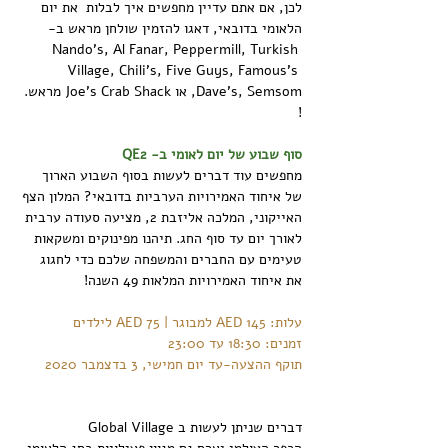
לכן, אם אתם עדיין מחפשים איך לבלות  את יום 
הלאומי בדובאי, דאגו להזמין שולחן מראש ב- 
Nando's, Al Fanar, Peppermill, Turkish 
Village, Chili's, Five Guys, Famous's 
Dave's, Semsom, או Joe's Crab Shack מראש. 
!
סוף שבוע של יום לאומי ב- QE2
מחפשים עוד דברים לעשות בסוף השבוע הארוך 
של איחוד האמירויות הערביות בדובאי? המלון הצף 
האייקוני, המלכה אליזבת 2, מציעה סעודה ערבית 
לאורך יום עד סוף החג. תיהנו מפינוקים ומשקאות  
טעימים עם החברים והמשפחה שלכם כדי לחגוג 
את איחוד האמירויות המלאות 49 השנה!
עלות: AED 145 למבוגר | AED 75 לילדים
זמנים: 18:30 עד 23:00
תוקף ההצעה-עד יום חמישי, 3 בדצמבר 2020
דברים שניתן לעשות ב Global Village