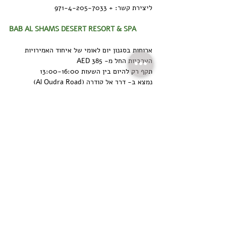
ליצירת קשר: + 971-4-205-7033
BAB AL SHAMS DESERT RESORT & SPA
ארוחות בסגנון יום לאומי של איחוד האמירויות 
הערביות החל מ- AED 385
תקף רק להיום בין השעות 13:00-16:00 
נמצא ב- דרך אל קודרה (Al Qudra Road)
ליצירת  קשר: + 971-4-809-6194
CAFE SOCIETY
49 אחוז הנחה בתפריט
תקף רק להיום 
נמצא ב- מלון Tamani Marina - במרינה של 
דובאי
ליצירת קשר: + 971-4-318-3755
מלבד הצעות אלה, תוכלו למצוא הצעות מיוחדות 
ליום הלאומי במקומות הבאים :
Trattoria