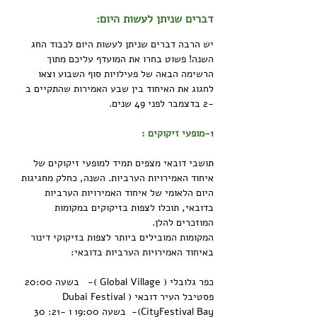
דברים שניתן לעשות היום:
יש הרבה דברים שניתן לעשות היום לכבוד החג 
השנה! פשוט בחרו את המועדף עליכם מתוך 
הרשימה הבאה של פעילויות סוף השבוע וצאו 
לחגוג את האיחוד בין שבע האמירות שהתקיים ב 
-2 בדצמבר לפני 49 שנים.
1-מופעי זיקוקים :
תושבי דובאי מצפים תמיד למופעי זיקוקים של 
איחוד האמירויות הערביות. השנה, כחלק מחגיגות 
היום הלאומי של איחוד האמירויות הערביות 
בדובאי, תוכלו לצפות בזיקוקים במקומות 
המוזכרים להלן.
המקומות המובילים ביותר לצפות בזיקוקי דינור 
באיחוד האמירויות הערביות בדובאי:
כפר גלובלי ( Global Village )-   בשעה 20:00
פסטיבל העיר דובאי (Dubai Festival 
CityFestival Bay)-  בשעה 19:00 ו -21: 30 