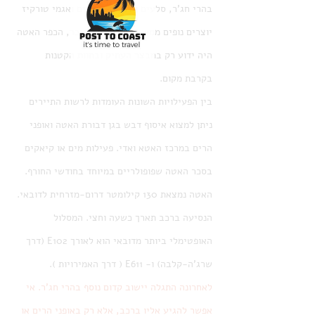
בהרי חג'ר, סלעים אדומים-אפורים ואגמי טורקיז 
יוצרים נופים ממש לא ארציים. בעבר, הכפר האטה 
היה ידוע רק במבצר העתיק ובחוות הקטנות 
בקרבת מקום.
בין הפעילויות השונות העומדות לרשות התיירים 
ניתן למצוא איסוף דבש בגן ​​דבורת האטה ואופני 
הרים במרכז האטא ואדי. פעילות מים או קיאקים 
בסכר האטה שפופולריים במיוחד בחודשי החורף.
האטה נמצאת 130 קילומטר דרום-מזרחית לדובאי. 
הנסיעה ברכב תארך כשעה וחצי. המסלול 
האופטימלי ביותר מדובאי הוא לאורך E102 (דרך 
שרג'ה-קלבה) ו- E611 ( דרך האמירויות ).
לאחרונה התגלה יישוב קדום נוסף בהרי חג'ר. אי 
אפשר להגיע אליו ברכב, אלא רק באופני הרים או 