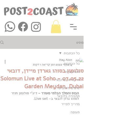
פוסט
כל הכתבות
Itay Alon
כל הכתבות
4 במאי 2022
זמן קריאה 1 דקות
סולומון בסוהו גארדן מיידן, דובאי
אטרקציות
07.05.22 - Solomun Live at Soho
חיי לילה בדובאי
Garden Meydan, Dubai
טיפים חשובים
הבוס והמלך הבלתי מעורר - 
דיג'י סולומון חוזר 
תחבורה בדובאי
לסוהו גרדן דובאי ב- Live set.
מדריך לתייר
תעופה