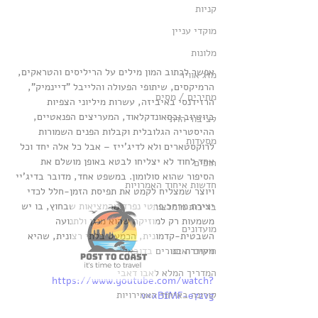
קניות
מוקדי עניין
מלונות
אפשר לכתוב המון מילים על הריליסים והטראקים, 
מזג אוויר
הרמיקסים, שיתופי הפעולה והלייבל "דיינמיק", 
מחירים / מסים
הרזידנסי באיביזה, עשרות מיליוני הצפיות 
ביוטיוב ובסאונדקלאוד, המעריצים הפנאטיים, 
לציבור הדתי
ההיסטריה הגלובלית וקבלות הפנים השמורות 
מסעדות
לרוקסטארים ולא לדיג'ייז – אבל כל אלה יחד וכל 
אחד לחוד לא יצליחו לבטא באופן מושלם את 
חופים
הסיפור שהוא סולומון. במשפט אחד, מדובר בדיג'יי 
חדשות איחוד האמרויות
ויוצר שמצליח לקמט את תפיסת הזמן-חלל לכדי 
יצירת מרחב פרטי נפרד מהמציאות שבחוץ, בו יש 
בריכות מומלצות
משמעות רק למוזיקה שהוא מנגן ולתנועה 
מועדונים
השבטית-קדמונית, הכמעט בלתי רצונית, שהיא 
חוקים ואיסורים בדובאי
מעוררת בנו. 
המדריך המלא לאבו דאבי
https://www.youtube.com/watch?
קורונה באיחוד האמירויות
v=xBfMF-e7zvg