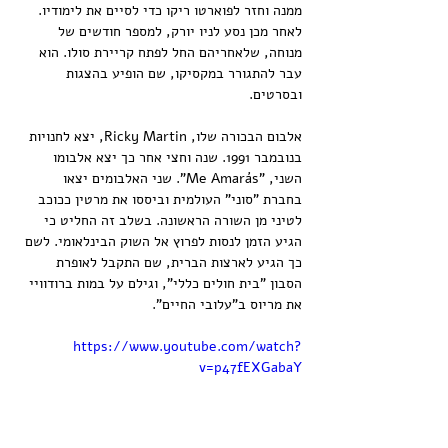
ממנה וחזר לפוארטו ריקו כדי לסיים את לימודיו. 
לאחר מכן נסע לניו יורק, למספר חודשים של 
מנוחה, שלאחריהם החל לפתח קריירת סולו. הוא 
עבר להתגורר במקסיקו, שם הופיע בהצגות 
ובסרטים.
אלבום הבכורה שלו, Ricky Martin, יצא לחנויות 
בנובמבר 1991. שנה וחצי אחר כך יצא אלבומו 
השני, "Me Amarás". שני האלבומים יצאו 
בחברת "סוני" העולמית וביססו את מרטין ככוכב 
לטיני מן השורה הראשונה. בשלב זה החליט כי 
הגיע הזמן לנסות לפרוץ אל השוק הבינלאומי. לשם 
כך הגיע לארצות הברית, שם התקבל לאופרת 
הסבון "בית חולים כללי", וגילם על במות ברודוויי 
את מריוס ב"עלובי החיים".
https://www.youtube.com/watch?
v=p47fEXGabaY