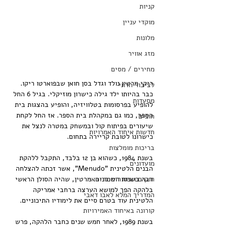
קניות
מוקדי עניין
מלונות
מזג אוויר
מחירים / מסים
ריקי מרטין נולד וגדל בסן חואן שבפוארטו ריקו. 
לציבור הדתי
כבר בהיותו ילד גילה כישרון מוזיקלי. בגיל 6 החל 
מסעדות
להופיע בפרסומות בטלוויזיה, והופיע בהצגות בית 
הספר, כמו גם במקהלת בית הספר. אז החל לקחת 
חופים
שיעורים בפיתוח קול ובמשחק במטרה לנצל את 
חדשות איחוד האמרויות
כישרונו לטובת קריירה בתחום.
בריכות מומלצות
בשנת 1984, כשהוא בן 12 בלבד, התקבל ללהקת 
מועדונים
הבנים הלטינית "Menudo", אשר זכתה להצלחה 
רבה בשנות השמונים. מרטין, שהיה הסולן הראשי 
חוקים ואיסורים בדובאי
בלהקה הפך למושא הערצה ברחבי אמריקה 
המדריך המלא לאבו דאבי
הלטינית עוד בטרם סיים את לימודיו התיכוניים.
קורונה באיחוד האמירויות
בשנת 1989, לאחר חמש שנים כחבר הלהקה, פרש 