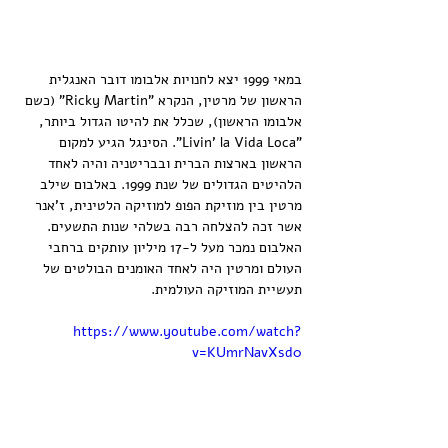
במאי 1999 יצא לחנויות אלבומו דובר האנגלית 
הראשון של מרטין, הנקרא "Ricky Martin" (כשם 
אלבומו הראשון), שכלל את להיטו הגדול ביותר, 
"Livin' la Vida Loca". הסינגל הגיע למקום 
הראשון בארצות הברית ובבריטניה והיה לאחד 
הלהיטים הגדולים של שנת 1999. באלבום שילב 
מרטין בין מוזיקת הפופ למוזיקה הלטינית, ז'אנר 
אשר זכה להצלחה רבה בשלהי שנות התשעים. 
האלבום נמכר מעל ל-17 מיליון עותקים ברחבי 
העולם ומרטין היה לאחד האומנים הבולטים של 
תעשיית המוזיקה העולמית.
https://www.youtube.com/watch?
v=KUmrNavXsd0