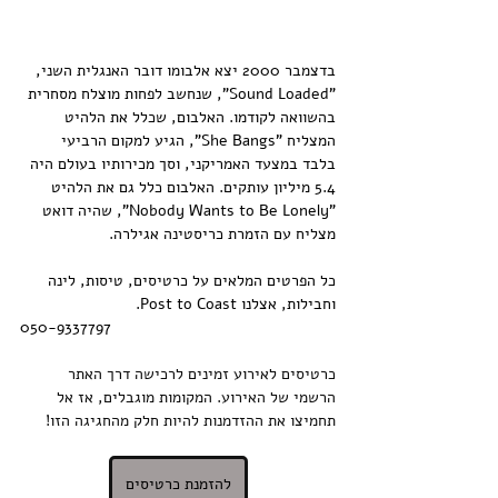
בדצמבר 2000 יצא אלבומו דובר האנגלית השני, 
"Sound Loaded", שנחשב לפחות מוצלח מסחרית 
בהשוואה לקודמו. האלבום, שכלל את הלהיט 
המצליח "She Bangs", הגיע למקום הרביעי 
בלבד במצעד האמריקני, וסך מכירותיו בעולם היה 
5.4 מיליון עותקים. האלבום כלל גם את הלהיט 
"Nobody Wants to Be Lonely", שהיה דואט 
מצליח עם הזמרת כריסטינה אגילרה.
כל הפרטים המלאים על כרטיסים, טיסות, לינה 
וחבילות, אצלנו Post to Coast.
050-9337797
כרטיסים לאירוע זמינים לרכישה דרך האתר 
הרשמי של האירוע. המקומות מוגבלים, אז אל 
תחמיצו את ההזדמנות להיות חלק מהחגיגה הזו!
להזמנת כרטיסים