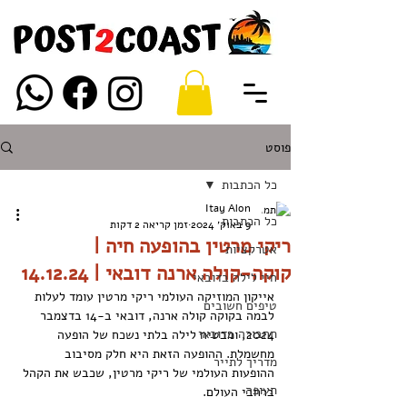
פוסט
כל הכתבות
Itay Alon
כל הכתבות
9 באוק׳ 2024
זמן קריאה 2 דקות
ריקי מרטין בהופעה חיה |
אטרקציות
קוקה-קולה ארנה דובאי | 14.12.24
חיי לילה בדובאי
אייקון המוזיקה העולמי ריקי מרטין עומד לעלות 
טיפים חשובים
לבמה בקוקה קולה ארנה, דובאי ב-14 בדצמבר 
תחבורה בדובאי
2024, ומבטיח לילה בלתי נשכח של הופעה 
מחשמלת. ההופעה הזאת היא חלק מסיבוב 
מדריך לתייר
ההופעות העולמי של ריקי מרטין, שכבש את הקהל 
תעופה
ברחבי העולם.