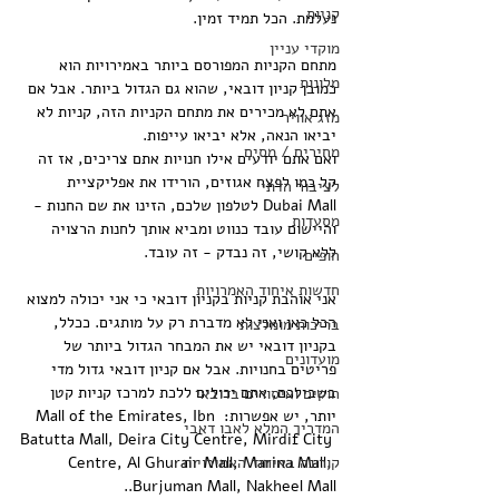
קניות
נעלמת. הכל תמיד זמין.
⠀
מוקדי עניין
מתחם הקניות המפורסם ביותר באמירויות הוא 
מלונות
כמובן קניון דובאי, שהוא גם הגדול ביותר. אבל אם 
אתם לא מכירים את מתחם הקניות הזה, קניות לא 
מזג אוויר
יביאו הנאה, אלא יביאו עייפות.
מחירים / מסים
ואם אתם יודעים אילו חנויות אתם צריכים, אז זה 
קל כמו לפצח אגוזים, הורידו את אפליקציית 
לציבור הדתי
Dubai Mall לטלפון שלכם, הזינו את שם החנות - 
מסעדות
והיישום עובד כנווט ומביא אותך לחנות הרצויה 
ללא קושי, זה נבדק - זה עובד.
חופים
⠀
חדשות איחוד האמרויות
אני אוהבת קניות בקניון דובאי כי אני יכולה למצוא 
הכל כאן ואני לא מדברת רק על מותגים. ככלל, 
בריכות מומלצות
בקניון דובאי יש את המבחר הגדול ביותר של 
מועדונים
פריטים בחנויות. אבל אם קניון דובאי גדול מדי 
בשבילכם, אתם יכולים ללכת למרכז קניות קטן 
חוקים ואיסורים בדובאי
יותר, יש אפשרות: Mall of the Emirates, Ibn 
המדריך המלא לאבו דאבי
Batutta Mall, Deira City Centre, Mirdif City 
קורונה באיחוד האמירויות
Centre, Al Ghurair Mall, Marina Mall, 
Burjuman Mall, Nakheel Mall.. 