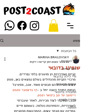
פוסט
כל הכתבות
MARINA BRAILOVSKY
כל הכתבות
22 בנוב׳ 2020
זמן קריאה 1 דקות
שופינג בדובאי
אטרקציות
קניות ואמירויות הן מושגים בלתי נפרדים.
חיי לילה בדובאי
מרכזי הקניות מהגדולים בעולם נמצאים כאן, מגוון 
טיפים חשובים
עצום ומכירות הם תכופים מאוד. אגב, פסטיבל 
הנחות החורף השנה יחל ב -
17 בדצמבר 2020 
תחבורה בדובאי
ויימשך עד 30 בינואר 2021
.
מדריך לתייר
נכון, הפסקתי לצוד מכירות, לאחר שעברתי 
לאמירויות, והסחרנות נעלמה. כשאתם חיים 
תעופה
במדינה עם מבחר עצום, ההתרגשות מהקניות 