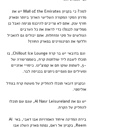
למה? כי בקניון Mall of the Emirates יש את 
מדרון הסקי המקורה השלישי הארוך ביותר ופארק 
חורף ענק. אתם לא צריכים להיכנס פנימה (אבל כן 
ממליצה לכנס!) כדי לראות את כל הערבים 
הגולשים על סקי ומזחלות. אתם יכולים גם להאכיל 
וללטף את הפינגווינים בפארק החורף!
 וגם בדובאי יש בר קרח Chillout Ice Lounge, בו 
תוכלו לשבת ליד שולחנות קרח, בטמפרטורה של 
-5, לשתות שוקו חם או קפוצ'ינו. כיסויי אוזניים 
ומעילים עם מגפיים ניתנים בכניסה לבר.
 ובקניון דובאי תוכלו להחליק על משטח קרח בגודל 
אולימפי. 
יש גם את Al Nasr Leisureland, שגם שם תוכלו 
להחליק על הקרח.
בירת המדינה איחוד האמרויות אבו דאבי, באי Al 
Reem, בקניון אל ראם, נפתח פארק השלג אבו 