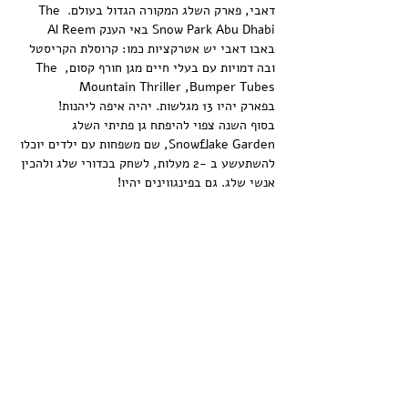
דאבי, פארק השלג המקורה הגדול בעולם. The 
Snow Park Abu Dhabi באי הענק Al Reem 
באבו דאבי יש אטרקציות כמו: קרוסלת הקריסטל 
ובה דמויות עם בעלי חיים מגן חורף קסום, The 
Mountain Thriller ,Bumper Tubes
בפארק יהיו 13 מגלשות. יהיה איפה ליהנות!
בסוף השנה צפוי להיפתח גן פתיתי השלג 
Snowflake Garden, שם משפחות עם ילדים יוכלו 
להשתעשע ב -2 מעלות, לשחק בכדורי שלג ולהכין 
אנשי שלג. גם בפינגווינים יהיו!