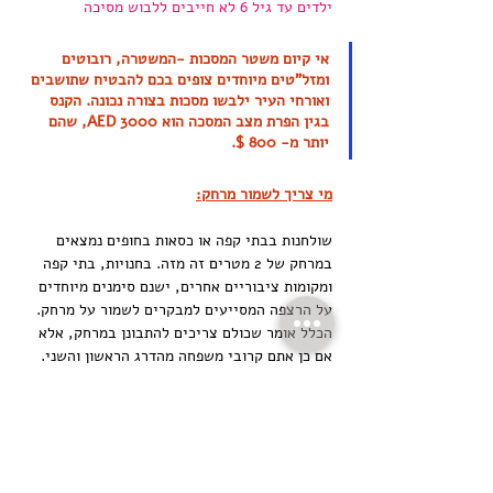
ילדים עד גיל 6 לא חייבים ללבוש מסיכה
אי קיום משטר המסכות -המשטרה, רובוטים 
ומזל"טים מיוחדים צופים בכם להבטיח שתושבים 
ואורחי העיר ילבשו מסכות בצורה נכונה. הקנס 
בגין הפרת מצב המסכה הוא 3000 AED, שהם 
יותר מ- 800 $.
מי צריך לשמור מרחק:
שולחנות בבתי קפה או כסאות בחופים נמצאים 
במרחק של 2 מטרים זה מזה. בחנויות, בתי קפה 
ומקומות ציבוריים אחרים, ישנם סימנים מיוחדים 
על הרצפה המסייעים למבקרים לשמור על מרחק.
הכלל אומר שכולם צריכים להתבונן במרחק, אלא 
אם כן אתם קרובי משפחה מהדרג הראשון והשני.
קרובי משפחה של בדרג ראשון הם בעל 
ואישה, בן ובת, אחים ואחיות.
קרובי משפחה של בדרג השני הם סבים, 
נכדים ונכדות.
כלומר, אם הגעתם לאנשהו, למשל, לחנות, עם 