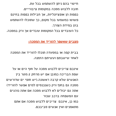
חיטוי בהם ניתן להשתמש בכל עת.
חובה ללבוש מסכה במקומות ציבוריים.
כפפות הן אופציונליות, אך חבילות כפפות בחינם 
פשוטו כמשמעו בכל מקום, כך שתוכלו להשתמש 
בהן במידת הצורך.
כל העובדים בכל המקומות עובדים אך ורק במסכה.
מצבים שאשפר להוריד את המסכה:
בבית קפה או במסעדה תוכלו להוריד את המסכה 
לאחר שישבתם ועשיתם הזמנה. 
אינכם צריכים ללבוש מסכה על חוף הים או על 
שפת הבריכה כמובן אם יש מרחק 2 מטר בין 
האנשים שלא קרבה ראשונה.(יש חופי ים שדורשים 
מסכה גם בחוף ורק כשנכנסים למים אפשר להוריד)
אתה גם יכולים לא ללבוש מסכה אם אתה נוהגים 
עם המשפחה ברכב שכור
כמו כן, אינכם  צריכים ללבוש מסכה אם אתם 
מתאמנים ואין אנשים סביבכם.