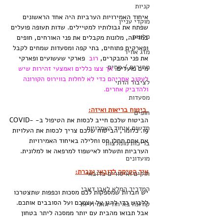
קניות
איחוד האמירויות הערביות היה אחד הראשונים 
מוקדי עניין
שפתח את גבולותיו למטיילים. שדות תעופה פועלים 
מלונות
במדינה, מלונות מקבלים את פני האורחים, חופים 
ופארקים פתוחים, בתי קפה ומסעדות שמחים לקבל 
מזג אוויר
את פני המבקרים,
 רוב
  פארקי שעשועים ופארקי 
מחירים / מסים
מים פועלים. 
אך צצו כללים ואמצעי זהירות שיש 
לעקוב אחריהם כדי לא לחלות בווירוס הקורונה 
לציבור הדתי
ולהדביק אחרים.
מסעדות
 ביטוח בריאות ואיזה:
חופים
הביטוח שלכם חייב לכסות את הטיפול ב- COVID-
חדשות איחוד האמרויות
19. כלומר, הביטוח שלכם צריך לכסות את העלויות 
אם אתם תחלו חס וחלילה באיחוד האמירויות 
בריכות מומלצות
הערביות ותשלחו לאישפוז למרפאה או למלונית.
מועדונים
איך הטיסה לדובאי עוברת:
חוקים ואיסורים בדובאי
המדריך המלא לאבו דאבי
יש חברות שמספקות לכם מסכות וכפפות שתצטרכו 
ללבוש כדי להגן על עצמכם ועל הסובבים אותכם.
קורונה באיחוד האמירויות
אבל תבואו מהבית עם יותר ממסכה ליתר בטחון