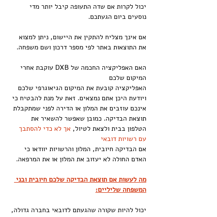
יכול לקרות אם שדה התעופה קיבל יותר מדי 
נוסעים ביום הגעתכם.
אם אינך מצליח להתקין את היישום, ניתן למצוא 
את התוצאות באתר לפי מספר דרכון ושם משפחה.
האם האפליקציה החכמה של DXB עוקבת אחרי 
המיקום שלכם
האפליקציה קובעת את המיקום הגיאוגרפי שלכם 
ויודעת היכן אתם נמצאים. זאת על מנת להבטיח כי 
אינכם עוזבים את המלון או הדירה לפני שמתקבלת 
תוצאת הבדיקה. כמובן שאפשר להשאיר את 
הטלפון בבית ולצאת לטיול, 
אך לא כדי להסתבך 
עם רשויות דובאי
אם הבדיקה חיובית, המלון והרשויות יוודאו כי 
האדם החולה לא יעזוב את המלון או את המרפאה.
מה לעשות אם תוצאת הבדיקה שלכם חיובית ובני 
המשפחה שליליים:
יכול להיות שקורה שהגעתם לדובאי בחברה גדולה, 