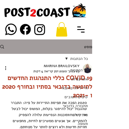
פוסט
כל הכתבות
MARINA BRAILOVSKY
כל הכתבות
23 בנוב׳ 2020
זמן קריאה 4 דקות
COVID 19 כללי התנהגות החדשים
אטרקציות
לחופשה בדובאי בסתיו ובחורף 2020
חיי לילה בדובאי
ו -2021
טיפים חשובים
2020 הפכה את תפיסת התיירות על פיה: התברר 
תחבורה בדובאי
שהגבול יכול להיסגר בקלות, המטוס יכול לבטל 
מדריך לתייר
את הטיסה וסוכנות הנסיעות עלולה להפסיק 
להתקיים. אך אנשים ממשיכים לחיות, מחפשים 
תעופה
חוויות חדשות ולא רוצים לוותר על מנוחתם.