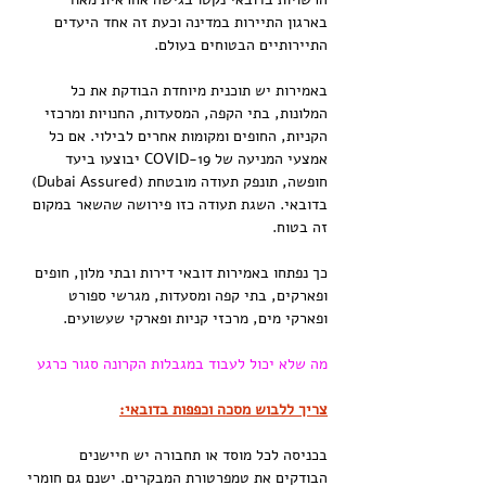
בארגון התיירות במדינה וכעת זה אחד היעדים 
התיירותיים הבטוחים בעולם.
באמירות יש תוכנית מיוחדת הבודקת את כל 
המלונות, בתי הקפה, המסעדות, החנויות ומרכזי 
הקניות, החופים ומקומות אחרים לבילוי. אם כל 
אמצעי המניעה של COVID-19 יבוצעו ביעד 
חופשה, תונפק תעודה מובטחת (Dubai Assured) 
בדובאי. השגת תעודה כזו פירושה שהשאר במקום 
זה בטוח.
כך נפתחו באמירות דובאי דירות ובתי מלון, חופים 
ופארקים, בתי קפה ומסעדות, מגרשי ספורט 
ופארקי מים, מרכזי קניות ופארקי שעשועים.
מה שלא יכול לעבוד במגבלות הקרונה סגור כרגע
צריך ללבוש מסכה וכפפות בדובאי:
בכניסה לכל מוסד או תחבורה יש חיישנים 
הבודקים את טמפרטורת המבקרים. ישנם גם חומרי 