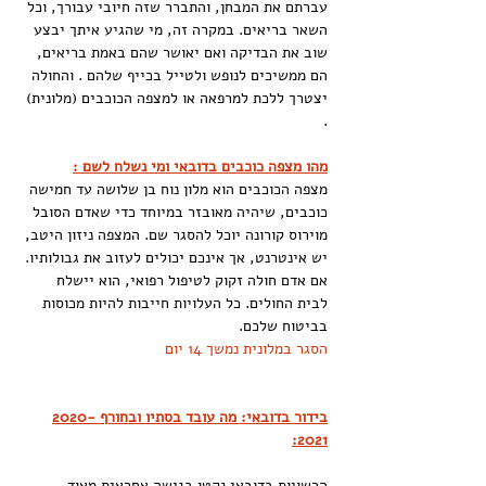
עברתם את המבחן, והתברר שזה חיובי עבורך, וכל 
השאר בריאים. במקרה זה, מי שהגיע איתך יבצע 
שוב את הבדיקה ואם יאושר שהם באמת בריאים,  
הם ממשיכים לנופש ולטייל בכייף שלהם . והחולה  
יצטרך ללכת למרפאה או למצפה הכוכבים (מלונית) 
.
מהו מצפה כוכבים בדובאי ומי נשלח לשם :
מצפה הכוכבים הוא מלון נוח בן שלושה עד חמישה 
כוכבים, שיהיה מאובזר במיוחד כדי שאדם הסובל 
מוירוס קורונה יוכל להסגר שם. המצפה ניזון היטב, 
יש אינטרנט, אך אינכם יכולים לעזוב את גבולותיו.
אם אדם חולה זקוק לטיפול רפואי, הוא יישלח 
לבית החולים. כל העלויות חייבות להיות מכוסות 
בביטוח שלכם.
הסגר במלונית נמשך 14 יום
בידור בדובאי: מה עובד בסתיו ובחורף 2020-
2021:
הרשויות בדובאי נקטו בגישה אחראית מאוד 