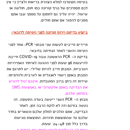
בטיסה תצטרכו למלא הצהרת בריאות ולציין כי אין 
לכם תסמינים של נגיף קורונה כמו חום, חולשה או 
שיעול. יהיה עליך גם לחתום על מסמך שבו אתם 
מסכים להסגר אם אתם חולים.
ביצוע בדיקת וירוס קורונה לפני הטיסה לדובאי:
תיירים חייבים לעשות שני מבחני PCR: אחד לפני 
הטיסה והשני לאחר הנחיתה בדובאי.
בדיקת ה- PCR הראשונה עבור COVID-19 חייבת 
להיעשות 96 שעות לפני ההגעה לאיחוד האמירויות 
הערביות. המבחן חייב להיות שלילי. יש לתרגם את 
המבחן באופן רשמי לאנגלית או לערבית ולהדפיסו. 
שירות זה ניתן ברוב המעבדות. 
אינכם יכול להגיש 
את הבדיקה באופן אלקטרוני או באמצעות SMS 
בטלפון שלכם
.
מבחן ה- PCR השני ייעשה בשדה התעופה. זה 
נעשה בחינם וזה לא לוקח הרבה זמן. לאחר 
הבדיקה, אתם הולכים למלון שלכם ונשארים בחדר 
שלכם עד שהתוצאות חוזרות. התוצאות מגיעות 
בדרך כלל תוך 24-48  שעות.
שימו לב כי עליכם לבצע בדיוק את בדיקת ה- 