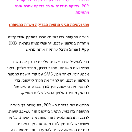
PCR. בדיקת נוגדנים או כל בדיקה אחרת אינה 
מתאימה.
מתי ולאיפה תגיע תוצאת הבדיקה משדה התעופה:
בשדה התעופה בדובאי תצטרכו להתקין אפליקציה 
מיוחדת בטלפון שלכם. זהאפליקציה נקראת DXB 
Smart App ותוכל להתקין אותה מראש.
כדי להפעיל את היישום, עליכם להזין את השם 
פרטי ושם משפחה, מספר דרכון, מספר טלפון, דואר 
אלקטרוני. לאחר מכן, SMS עם קוד יישלח למספר 
הטלפון שלכם. יש להזין את הקוד ליישום. כדי 
להתקין את היישום, אין צורך בכרטיס סים של 
דובאי, מספר הטלפון הרגיל שלכם מספיק.
התוצאה של בדיקת ה- PCR, שנעשתה לך בשדה 
התעופה בדובאי, תופיע ביישום תוך 24-48 שעות. 
לרוב, התוצאה מגיעה תוך פחות מ 12 שעות, כלומר 
פשוט יש לכם זמן לנוח מהטיסה. אך במקרים 
נדירים התוצאה עשויה להתעכב יותר מיממה. זה 