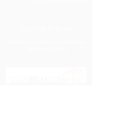
תאריך הצטרפות: 13 בנוב׳ 2020
אין עדיין מה להציג
כשהחבר או החברה האלה יוסיפו פרטים על
עצמם, הם יופיעו כאן.
צור קשר
לקבוצת הפייסבוק
ביטולים והחזרות
אודות
לדף העסקי
תנאים ומדיניות
אינסטגרם
שאלות ותשובות
לקבוצת הוואטסאפ