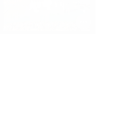
17 באפר׳ 2025
∙
2
min
המזרקות בקניון דובאי –
נפרדים זמנית מהשואו
הסגירה הזמנית של המזרקות
– כל מה שצריך לדעת! ומה
עושים במקום? אחת
מהאטרקציות האיקוניות ביותר
בדובאי – המזרקות הרוקדות
של בורג' ח'ליפה –...
3
0
355