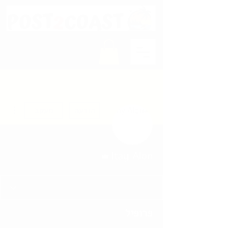
ions
הודעה
מעקב
אדמין
Itay Alon
פרופיל