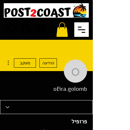
ions
הודעה
מעקב
ofira.golomb
ofira.golomb
פרופיל