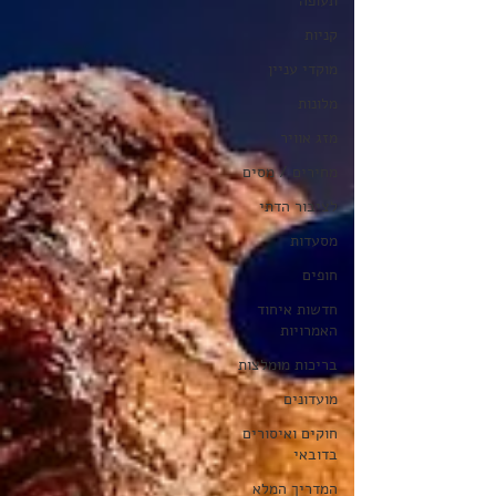
תעופה
קניות
מוקדי עניין
מלונות
מזג אוויר
מחירים / מסים
לציבור הדתי
מסעדות
חופים
חדשות איחוד
האמרויות
בריכות מומלצות
מועדונים
חוקים ואיסורים
בדובאי
המדריך המלא