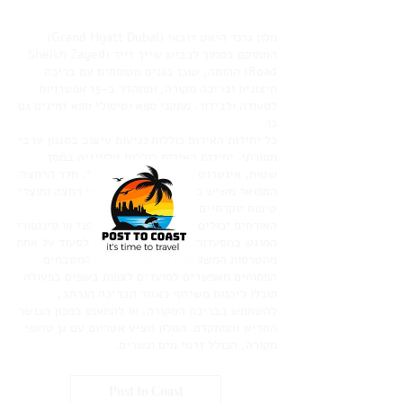
מלון גרנד היאט דובאי (Grand Hyatt Dubai)
הממוקם בסמוך לכביש שייך זייד (Sheikh Zayed
Road) ההומה, שוכן בגנים מטופחים עם בריכה
חיצונית ובריכה מקורה, ומתהדר ב-13 אפשרויות
לסעודה ולבידור. מתקני ספא וטיפולי ספא זמינים גם
כן.
כל יחידות האירוח כוללות נגיעות עיצוב בסגנון ערבי
מסורתי. יחידות האירוח כוללות טלוויזיה במסך
שטוח, אינטרנט אלחוטי חינם ומיני בר. חדר הרחצה
המפואר משיש כולל אמבט ספא, חלוקי רחצה ומוצרי
טיפוח יוקרתיים.
האורחים יכולים לבחור באוכל הודי, יפני או סינגפורי
המוגש במסעדות באתר. בנוסף, תוכלו לסעוד על אחת
מהטרסות המשקיפות על אתר הנופש. המטבחים
הפתוחים מאפשרים לסועדים לצפות בשפים בפעולה.
תוכלו ליהנות משיזוף באזור הבריכה הנרחב,
להשתמש בבריכה המקורה, או להתאמן במכון הכושר
החדיש והמתקדם. המלון מציע אטריום עם גן טרופי
מקורה, הכולל זרמי מים וגשרים.
Post to Coast