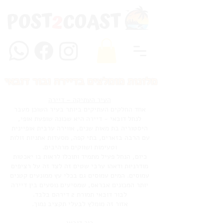
מלונות מומלצים בדיירה ובור דובאי
העיר העתיקה – דיירה
אחד החלקים העתיקים ביותר בעיר השוכן מעבר
לנחל דובאי - דיירה היא שכונה שופעת אופי,
היסטוריה בת מאות שנים, אווירה ערבית אופיינית
עם הרבה בזארים, בתי קפה, מסעדות אתניות זולות
וטעימות ושווקים מרהיבים.
כיום, הנחל פעיל מתמיד ותוכלו לראות בו יאכטות
מודרניות ודאהו ערבי שטים זה לצד זה על רציפים
עמוסים. המים עמוסים גם בכלי עץ ממונעים קטנים
יותר המכונים אבראס, שמסיעים נוסעים בין דיירה
לבור דובאי תמורת 2 דירהם בלבד.
אזור זה מומלץ לבעלי תקציב נמוך.
בור דובאי