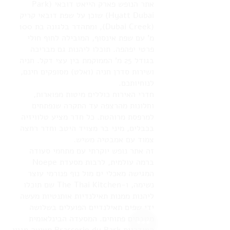
אתר הנופש פארק הייאט דובאי (Park
Hyatt Dubai) שוכן על שפת דובאי קריק
(Dubai Creek), ומתהדר בלגונה בת 100
מ’ עם שפת אינסוף, המובילה לחוף חולי
פרטי יפהפה. תוכלו ליהנות גם מבריכה
בגודל 25 מ’ הממוקמת בין עצי דקל. חניה
ושירות סדרן חניה (ואלט) מסופקים חינם,
לנוחיותכם.
חדרי האירוח כוללים מיטות מפוארות,
וחלונות מהרצפה עד התקרה שנפתחים
למרפסת מרוהטת. כל חדר מציע טלוויזיה
בכבלים, מיני בר מצויד היטב וחדר רחצה
צמוד עם אמבטיה משיש.
זה אתר נופש יוקרתי עם מתחמי סעודה
ברמה עולמית, לרבות מסעדת Noepe
המגישה מאכלי ים מול נוף פנורמי עוצר
נשימה, ו-The Thai Kitchen שם תוכלו
ליהנות ממנות תאילנדיות אותנטיות מעשה
ידי שפים תאילנדיים הפועלים בשלושה
מטבחים פתוחים. המסעדה הבינלאומית