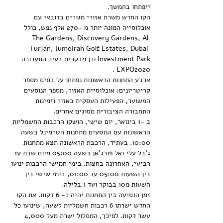
ייפתחו בהמשך. 
הקו החדש משרת אזורי מגורים בדובאי עם 
אוכלוסייה המונה יותר מ -270 אלף נפש, כולל 
The Gardens, Discovery Gardens, Al 
Furjan, Jumeirah Golf Estates, Dubai 
Investment Park וכן מבקרים בעיר התערוכה 
EXPO2020 .
ארבע התחנות הראשונות נפתחו על בסיס מספר 
קריטריונים: אוכלוסיית האזור, מספר הנוסעים 
המשוער, הפעילות העסקית באזור וזמינות 
התחבורה הציבורית מסוגים אחרים.
ב -1 בינואר, יום שישי, הושקו הרכבות החשמליות 
הראשונות עם הנוסעים מתחנות הטרמינל בשעה 
10:00. בעתיד, הרכבת הראשונה תצא מתחנות 
ג'בל עלי ואל פורג'אן בשעה 05:00 מיום שבת עד 
רביעי, האחרונה בחצות. בימי חמישי הרכבות ינועו 
בין השעות 05:00 עד 01:00, בימי שישי בין 
השעות מ10 בבוקר ועד 1 בלילה.
זמן הנסיעה בין התחנות יהיה כ- 6 דקות. את הקו 
החדש ישרתו 6 רכבות חשמליות לשעה, שינועו כל 
עשר דקות. לפיכך, המסלול ישרת מעל 4,000 