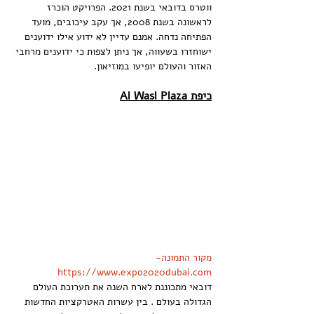
ווטרס בדובאי בשנת 2021. הפרויקט הוכרז 
לראשונה בשנת 2008, אך עקב עיכובים, מועד 
הפתיחה נדחה. אמנם עדיין לא ידוע אילו ידוענים 
ישוחזרו בשעווה, אך ניתן לצפות כי ידוענים מרחבי 
האזור והעולם יופיעו במוזיאון.
כיפת Al Wasl Plaza
מקור התמונה-
https://www.expo2020dubai.com
דובאי מתכוננת לארח השנה את תערוכת העולם 
הגדולה בעולם . בין עשרות האטרקציות החדשות 