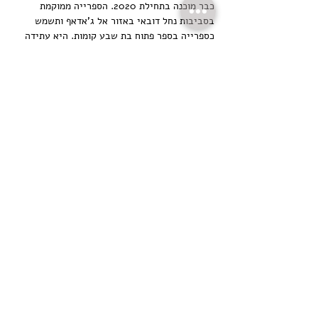
כבר מוכנה בתחילת 2020. הספרייה ממוקמת 
בסביבות נחל דובאי באזור אל ג'אדאף ותשמש 
כספרייה בספר פתוח בת שבע קומות. היא עתידה 
להפוך למוסד ברמה עולמית.
מרכז קניות  מידן  וואן
נפתח לפני מספר חודשים, מידן וואן יהפוך לאחד 
ממרכזי הקניות הגדולים ביותר בדובאי. 
הוא יאכלס יותר מ 550 חנויות ו -190 מסעדות, כמו 
גם סופרמרקט, קולנוע, מזרקה, מסלול קארטינג 
ומדרון סקי מקורה באורך של קילומטר.
פארק אפוקליפסה זומבי
המסע החדש בנושא זומבים פארק זומבי 
אפוקליפסה יגיע לדובאי , ויציג הופעות חיות, 
קולנוע VR ומשחקים בנושא אפוקליפסה זומבית 
המבוססים על טכנולוגיית זוהר בחושך. פארק 