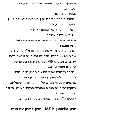
- טרקלין מועדון אימפריאל פרימיום עם בר 
וספרייה.
מסעדות וברים:
• מסעדות המלון יכללו 2,792 מקומות ישיבה ב -17 
מסעדות וברים, כולל:
- ארוחת הערב של הסטון בלומנטל
- ג'ליאו ז'וזה אנדרס
- המטבח של אריאנה אריאנה או Hakkasan.
לשירותכם :
• אולם אירועים בשטח של 1000 מ"ר עם קיבולת 
של כ 660 אורחים. חלל זה יכלול גם שישה חדרי 
ישיבות, מג'ליס VIP וסוויטת ירח דבש פרטית, 
הכוללת מספרה ומקלחת.
• מרכז בריאות עם שטח של 3100 מ"ר, כולל 
בריכת מעגל באורך 25 מטר, מכון כושר עם 
מדשאת יוגה חיצונית, סלון ו -15 חדרי טיפולים. 
במקום יהיה גם חמאם מסורתי הכולל סאונה, סאונה 
ובריכת שחייה.
• 1600 מ"ר שטחי מסחר, כולל 17 חנויות.
מלון ME by Melia- מלון פינוק עם חיות 