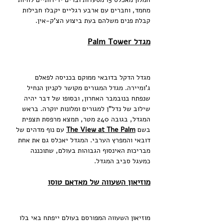
מחמד, וחברים עם ארבע רגליים יקבלו חבילות 
קבלת פנים משלהם בעת ביצוע הצ'ק-אין.
מגדל Palm Tower
מגדל הדקל בדובאי ממוקם בכניסה לפאלם 
ג'ומיירה. מגדל המגורים מקושר לקניון הנחיל 
שנפתח בנובמבר האחרון, ובסופו של דבר יהיה 
שילוב של נדל"ן למגורים ומלונות יוקרה. בראש 
המגדל, בגובה 240 מטר, תמצא מרפסת תצפית 
בשם 
The View at The Palm
 עם נוף מדהים של 
דובאי והמפרץ הערבי. המגדל יאכלס גם את אחת 
מבריכות האינסוף הגבוהות בעולם, שתוכננה 
כמעגל סביב המגדל.
מוזיאון השעווה של מאדאם טוסו
מוזיאון השעווה המפורסם בעולם ייפתח באי בלו 