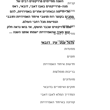
השנה מסיימים פרויקטים רבים של 
קניות
מגה-פרוייקטים באבו דאבי, דובאי, ראס 
מוקדי עניין
אל-חיימה ובאזורים אחרים באמירויות, להם 
מחכים בקוצר רוח תושבי איחוד האמירויות וחובבי 
מלונות
הנסיעות מכל רחבי העולם. 
מזג אוויר
ישנם פרויקטים שכבר הושקו, אז בואו נראה חלק 
קטן מאיך שהאמירויות ישמחו אותנו השנה ...
מחירים / מסים
לציבור הדתי
גלגל ענק  עין  דובאי
מסעדות
חופים
חדשות איחוד האמרויות
בריכות מומלצות
מועדונים
חוקים ואיסורים בדובאי
המדריך המלא לאבו דאבי
קורונה באיחוד האמירויות