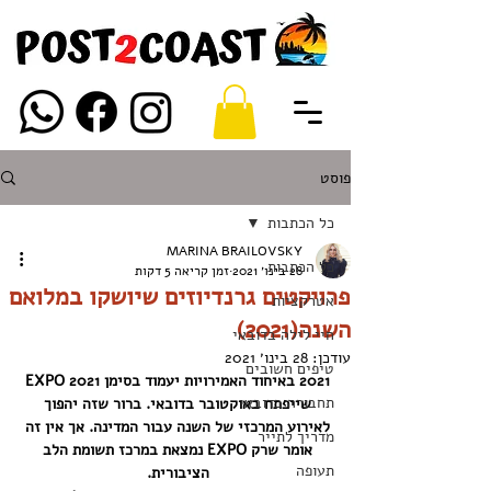
פוסט
כל הכתבות
MARINA BRAILOVSKY
כל הכתבות
28 בינו׳ 2021
זמן קריאה 5 דקות
פרויקטים גרנדיוזים שיושקו במלואם
אטרקציות
השנה(2021)
חיי לילה בדובאי
עודכן:
28 בינו׳ 2021
טיפים חשובים
2021 באיחוד האמירויות יעמוד בסימן EXPO 2021 
תחבורה בדובאי
שייפתח באוקטובר בדובאי. ברור שזה יהפוך 
לאירוע המרכזי של השנה עבור המדינה. אך אין זה 
מדריך לתייר
אומר שרק EXPO נמצאת במרכז תשומת הלב 
תעופה
הציבורית. 