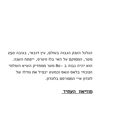
הגלגל הענק הגבוה בעולם, עין דובאי, בגובה 250 
מטר, הממוקם על האי בלו ווטרס, ייפתח השנה.
הוא יהיה גבוה ב -80 מטר ממחזיק השיא העולמי 
הנוכחי בלאס וגאס וכמעט יכפיל את גודלו של 
לונדון איי המפורסם בלונדון.
מוזיאון  העתיד 