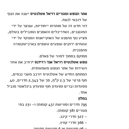
אתר הנופש ומגורים רויאל אטלנטיס
 ישנה את הנוף 
של דובאי לנצח.
דור חדש זה של מותרות ייחודיות, שנוצר על ידי 
המעצבים, האדריכלים והאמנים המובילים בעולם, 
מציע נוף מהפנט של האוקייאנוס המנוקד על ידי 
שטחים ירוקים שופעים עטופים בארכיטקטורה 
מהפכנית.
ממוקם בסמוך לסהר של פאלם. 
נופש אטלנטיס רויאל אנד רזידנס י
רחיב את אזור 
השירות של אתר הנופש משמעותית.
המתחם החדש של אטלנטיס יורכב משני נכסים, 
חוף פרטי של 2.3 ק"מ, סך של 2,343 חדרים, 40 
מסעדות וברים ומועדון חוף ומועדון בינלאומי מוביל 
אחד.
במלון
795 חדרים וסוויטות (43 קומות) ו- 231 בתי 
מגורים (38 קומות).
- 327 חדרי קינג.
- 366 חדרי קווין.
- 96 סוויטות או 6 סוויטות חתימה.