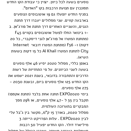
נוסעים בשעה לכל כיוון. יצוין כי עבודת הקו החדש 
תסונכרן עם תנועת הרכבות בקו "האדום".
בסניף החדש יופעלו גם 19 אוטובוסים הנוסעים 
בארבעה קווים. שני מסלולים יעברו דרך תחנת 
הגנים, והשניים האחרים דרך תחנת אל פורג'אן. ב 
-1 בינואר החלו לפעול אוטובוסים בקווים F45 
(מתחנת המטרו אל פורג'אן לגני דיסקברי, כל 20 
דקות) ו- F56 (מתחנת המטרו דובאי Internet 
City לתחנת המטרו Al Khail כל 15 דקות בשעות 
השיא).
באופן כללי, מסלול 2020 יסיע 46 אלף נוסעים 
בשעה לשני הכיוונים. על פי התחזיות של רשות 
הדרכים והתחבורה בדובאי, בשנת 2021 ישמש את 
הקו החדש 125 אלף נוסעים ביום, ובשנת 2030 - 
275 אלף נוסעים.
בימי EXPO2020 תחנה אחת בלבד (תחנת אקספו) 
תקבל בין 35 ל -47 אלף נוסעים, או 29% מסך 
המבקרים בתערוכה העולמית.
מסלול 2020, באורך 15 ק"מ, מקשר בין ג'בל עלי 
לבין EXPO2020 . עלות הפרויקט הייתה 3 
מיליארד דולר. הקו החדש יפעיל 50 רכבות 
חשמליות בעיצוב משופר, ואורכו הכולל של מסלול 