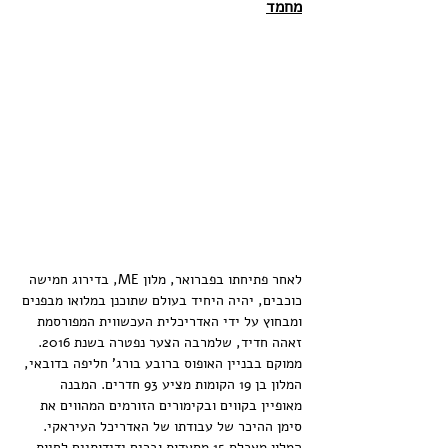
מחמד
לאחר פתיחתו בפברואר, מלון ME, בדירוג חמישה 
כוכבים, יהיה היחיד בעולם שתוכנן במלואו מבפנים 
ומבחוץ על ידי האדריכלית העכשווית המפורסמת 
זאהה חדיד, שלמרבה הצער נפטרה בשנת 2016. 
ממוקם בבניין האופוס ברובע בורג' חליפה בדובאי, 
המלון בן 19 הקומות מציע 93 חדרים. המבנה 
מאופיין בקווים ובקימורים הזורמים המהווים את 
סימן ההיכר של עבודתו של האדריכל העיראקי. 
המלון מאכלס 15 מסעדות וברים ידידותיים לחיות 