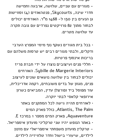
- מגורים עם שניים, שלושה, ארבעה וחמישה 
חדרי שינה, Skycourts, פנטהאוזים (4) וסוויטות 
גן הנעים בין 130 ל- 1468 מ"ר. האורחים יכולים 
לבחור מתוך 82 פרויקטים נפרדים עם גובה תקרה 
עד שלושה מטרים.
• בכל בית מגורים נשקף נוף מימי המפרץ הערבי 
ודקלים, ולבתי מגורים רבים יש טרסות משלהם עם 
בריכות אינסוף פרטיות.
• חללי פנים ועיצובים נוצרו על ידי חברת פריז 
Sybille de Margerie Interiors. האורחים 
יכולים לבחור בין שלושה נושאים שונים לעיצוב 
פנים, מגוון של בדים משובחים, רקמה אדריכלית, 
עור מפוסל ביד ופורצלן עדין, המביאים כשרון 
אירופאי קלאסי לבתי יוקרה.
• לאורחים תהיה גישה לכל המתקנים באתר 
Atlantis, The Palm, כולל פארק המים 
Aquaventure, פארק המים מספר 1 במרכז E.
• באתר הנופש יהיו שני טרקליני מועדון אימפריאל.
- טרקלין מועדון משפחתי אימפריאלי עם מזנון 
לילדים, שיעורי בישול וחדר טלוויזיה לילדים.