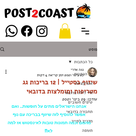
פוסט
כל הכתבות
נגה אדרי
כל הכתבות
27 בינו׳ 2021
זמן קריאה 4 דקות
שיזוף בסטייל | 12 בריכות גג
אטרקציות
מטריפות ומומלצות בדובאי
חיי לילה בדובאי
עודכן:
29 בינו׳ 2021
טיפים חשובים
אנחנו הישראלים מתים על חופשות... ואם 
תחבורה בדובאי
אפשר להוסיף לזה שיזוף בבריכה עם נוף 
מדריך לתייר
מהמם וכמה תמונות טובות לאינסטוש אז למה 
תעופה
לא?!