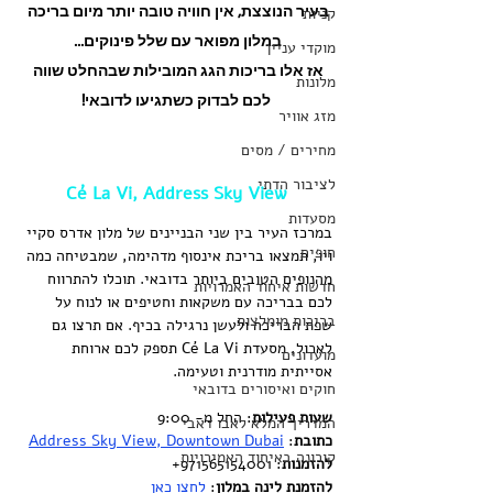
בעיר הנוצצת, אין חוויה טובה יותר מיום בריכה 
קניות
במלון מפואר עם שלל פינוקים... 
מוקדי עניין
אז אלו בריכות הגג המובילות שבהחלט שווה 
מלונות
לכם לבדוק כשתגיעו לדובאי!
מזג אוויר
מחירים / מסים
לציבור הדתי
Cé La Vi, Address Sky View
מסעדות
במרכז העיר בין שני הבניינים של מלון אדרס סקיי 
חופים
ויו, תמצאו בריכת אינסוף מדהימה, שמבטיחה כמה 
מהנופים הטובים ביותר בדובאי. תוכלו להתרווח 
חדשות איחוד האמרויות
לכם בבריכה עם משקאות וחטיפים או לנוח על 
בריכות מומלצות
שפת הבריכה ולעשן נרגילה בכיף. אם תרצו גם 
לאכול, מסעדת Cé La Vi תספק לכם ארוחת 
מועדונים
אסייתית מודרנית וטעימה.
חוקים ואיסורים בדובאי
שעות פעילות
: החל מ- 9:00
המדריך המלא לאבו דאבי
כתובת
: 
Address Sky View, Downtown Dubai
קורונה באיחוד האמירויות
להזמנות
: 971565154001+
להזמנת לינה במלון
: 
לחצו כאן