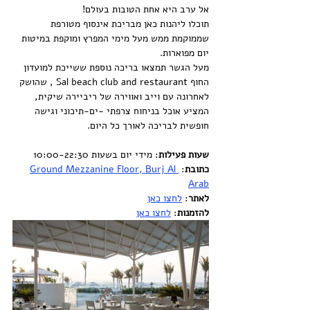
אל ערב היא אחת הטובות בעולם!
תוכלו ליהנות כאן מבריכת אינסוף מטורפת 
שממוקמת ממש מעל מימי המפרץ ומוקפת במיטות 
יום מפוארות.
מעל הגשר תמצאו בריכה נוספת ששייכת למועדון 
החוף Sal beach club and restaurant , שהושק 
לאחרונה עם וייב ואווירה של ריביירה שיקית, 
המציע אוכל בניחוח צרפתי -ים-תיכוני וגישה 
חופשית לבריכה לאורך כל היום.
שעות פעילות
: מידי יום בשעות 10:00-22:30
כתובת
: 
Ground Mezzanine Floor, Burj Al 
Arab
לאתר
: 
לחצו כאן
להזמנות
: 
לחצו כאן