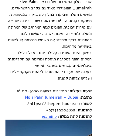
שוכן במלון המסיבות של דובאי Five Palm 
Jumeirah, הפופולרי מאוד גם בקרב הישראלים. 
מעטים מאלה שביקרו במלון לא ביקרו בפנטהאוז. 
ממוקם בקומה ה- 16 ומתגאה בשתי בריכות שחייה 
עם קירות זכוכית הפונים לנוף המרהיב של המרינה 
ופאלם ג'ומיירה, פינות ישיבה יאפשרו לכם 
להתרווח בכיף ולספוג את השמש הנכנסת או לצפות 
בשקיעה מדהימה.
במשך היום האווירה קלילה יותר, אבל בלילה 
המקום הופך למסיבה תוססת ומרימה עם תקליטנים 
בינלאומיים קבועים בערבי חמישי.
בעלות של 250 דירהם תוכלו ליהנות מקוקטיילים 
ושלוש צלחות קטנות.
שעות פעילות
: מידי יום בשעות 16:00-3:00
כתובת
: 
No 1 Palm Jumeirah – Dubai
לאתר
: https://thepenthouse.co/
להזמנות
: 971529004868+
להזמנת לינה במלון
: 
לחצו כאן