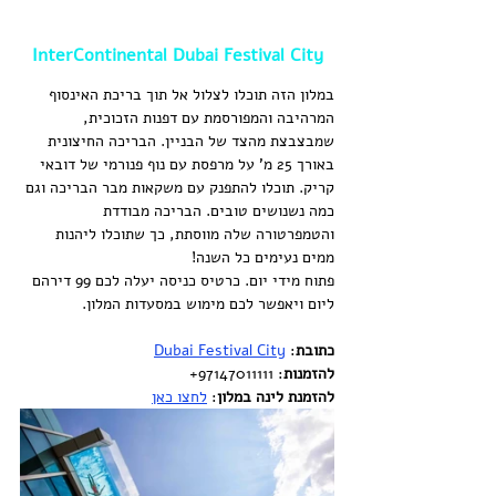
InterContinental Dubai Festival City
במלון הזה תוכלו לצלול אל תוך בריכת האינסוף 
המרהיבה והמפורסמת עם דפנות הזכוכית, 
שמבצבצת מהצד של הבניין. הבריכה החיצונית 
באורך 25 מ’ על מרפסת עם נוף פנורמי של דובאי 
קריק. תוכלו להתפנק עם משקאות מבר הבריכה וגם 
כמה נשנושים טובים. הבריכה מבודדת 
והטמפרטורה שלה מווסתת, כך שתוכלו ליהנות 
ממים נעימים כל השנה!
פתוח מידי יום. כרטיס כניסה יעלה לכם 99 דירהם 
ליום ויאפשר לכם מימוש במסעדות המלון. 
כתובת
: 
Dubai Festival City
להזמנות
: 97147011111+
להזמנת לינה במלון
: 
לחצו כאן