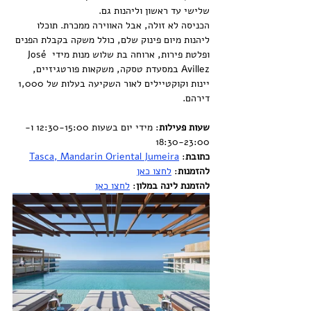
שלישי עד ראשון וליהנות גם.
הכניסה לא זולה, אבל האווירה ממכרת. תוכלו 
ליהנות מיום פינוק שלם, כולל משקה בקבלת הפנים 
ופלטת פירות, ארוחה בת שלוש מנות מידי José 
Avillez במסעדת טסקה, משקאות פורטגיזיים, 
יינות וקוקטיילים לאור השקיעה בעלות של 1,000 
דירהם.
שעות פעילות
: מידי יום בשעות 12:30-15:00 ו- 
18:30-23:00
כתובת
: 
Tasca, Mandarin Oriental Jumeira
להזמנות
: 
לחצו כאן
להזמנת לינה במלון
: 
לחצו כאן