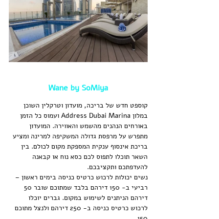
Wane by SoMiya
קוספט חדש של בריכה, מועדון וטרקלין השוכן 
במלון Address Dubai Marina ועמוס כל הזמן 
באורחים הנהנים מהשמש והאווירה. המועדון 
מתפרש על מרפסת גדולה המשקיפה למרינה ומציע 
בריכת אינסוף ענקית המספקת מקום לכולם. בין 
השאר תוכלו לתפוס לכם כסא נוח או קבאנה 
להעדפתכם ותקציבכם.
נשים יכולות לרכוש כרטיס כניסה בימים ראשון – 
רביעי ב- 150 דירהם בלבד שמתוכם שובר 50 
דירהם הניתנים לשימוש במקום. גברים יוכלו 
לרכוש כרטיס כניסה ב- 250 דירהם ולנצל מתוכם 
150.