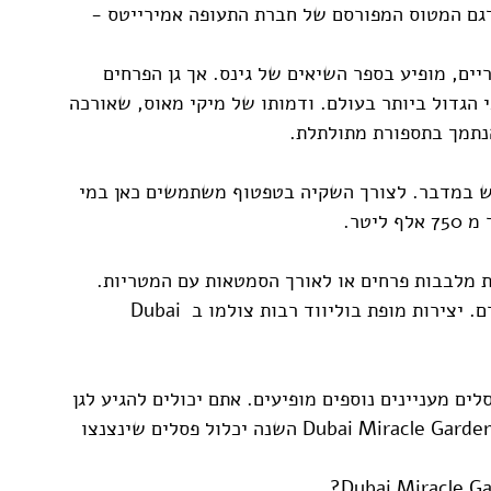
דגם המטוס המפורסם של חברת התעופה אמירייטס - 
50 פרחים וצמחים טריים, מופיע בספר השיאים של גינס. אך גן הפרחים 
 הגדול ביותר בעולם. ודמותו של מיקי מאוס, שאורכה 
ממש במדבר. לצורך השקיה בטפטוף משתמשים כאן במי 
יטר.
ת מלבבות פרחים או לאורך הסמטאות עם המטריות. 
אחרי הליכה כזו בהחלט יהיו לכם תמונות אינסטגרם. יצירות מופת בוליווד רבות צולמו ב Dubai 
ים מעניינים נוספים מופיעים. אתם יכולים להגיע לגן 
הענק הזה עד מאי. ותאמינו לי לא יהיה משעמם. Dubai Miracle Garden השנה יכלול פסלים שינצנצו 