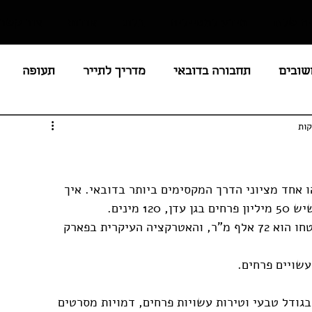
ם שלנו
מידע למטיילים
בלוג
אודות
צור קשר
שובים
תחבורה בדובאי
מדריך לתייר
תעופה
חירים / מסים
לציבור הדתי
מסעדות
חופים
נים
חוקים ואיסורים בדובאי
 בדובאי ב -1 בנובמבר. זהו אחד מציוני הדרך המקסימים ביותר בדובאי. איך 
מינים.
גן הפלאים דובאי הוא גן הפרחים הגדול בעולם. שטחו הוא 72 אלף מ"ר, והאטרקציה העיקרית בפארק 
שויים פרחים. 
גודל טבעי וטירות עשויות פרחים, דמויות מסרטים 