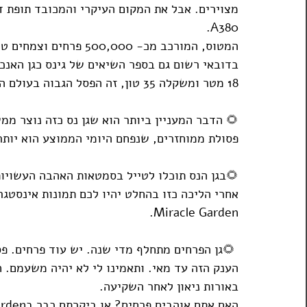
מצוירים. אבל את המקום העיקרי והמכובד תופת 
A380.
המטוס, המורכב מכ- 0,000
בדובאי רשום גם בספר השיאים של גינס כגן האנכי
18 מטר ומשקלה 35 טון, זה הפסל הגבוה בעולם הנתמך בתספורת מתולתלת.
🌻
 הדבר המעניין ביותר הוא שגן נס כזה נוצר 
פסולת ממוחזרים, שנפחם היומי הממוצע הוא יותר מ 750 אלף ל
🌻
בגן הנס תוכלו לטייל בסמטאות האהבה העשויו
Miracle Garden.
🌻
גן הפרחים מתחלף מדי שנה. יש עוד פרחים. פסל
באורות ניאון לאחר השקיעה.
האם אתם אוהבים פרחים? או ביקרתם כבר בDubai Miracle Garden?