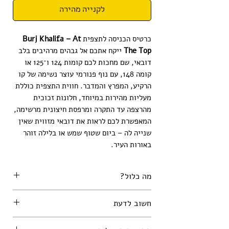
לקנייה מהירה
כרטיס הכניסה לתצפית
Burj Khalifa – At
The Top
ייקח אתכם אל גבהים מרהיבים בלב
דובאי, שם מחכות לכם קומות 124 ו־125 או
קומה 148, עם נוף פנורמי עוצר נשימה של קו
הרקיע, המפרץ והמדבר. חווית התצפית כוללת
מעליות מהירות במיוחד, חלונות זכוכית
מהרצפה עד התקרה ומרפסת חיצונית מרשימה,
המאפשרת לכם לראות את דובאי מזווית שאין
שנייה לה – ביום שטוף שמש או בלילה זוהר
באורות העיר.
מה כלול?
גישה למרפסות התצפית של בורג' חליפה
חשוב לדעת
לפי סוג הכרטיס שרכשתם.
אנא הביאו עמכם דרכון בתוקף.