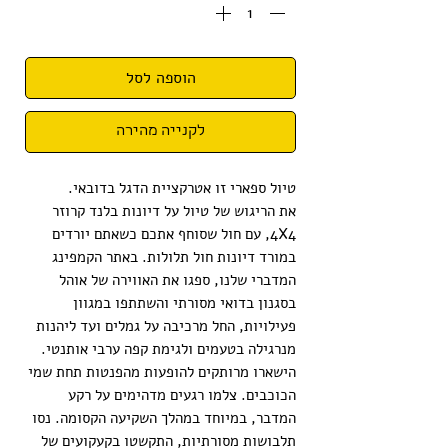
הוספה לסל
לקנייה מהירה
טיול ספארי
זו אטרקציית הדגל בדובאי.
את הריגוש של טיול על דיונות בלנד קרוזר
4X4, עם חול שסוחף אתכם כשאתם יורדים
במורד דיונות חול תלולות. באתר הקמפינג
המדברי שלנו, ספגו את האווירה של אוהל
בסגנון בדואי מסורתי והשתתפו במגוון
פעילויות, החל מרכיבה על גמלים ועד ליהנות
מנרגילה בטעמים ולגימת קפה ערבי אותנטי.
הישארו מרותקים להופעות מהפנטות תחת שמי
הכוכבים. צלמו רגעים מדהימים על רקע
המדבר, במיוחד במהלך השקיעה הקסומה. נסו
תלבושות מסורתיות, התקשטו בקעקועים של