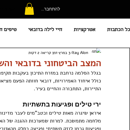
השירותי
להתחברות
כל הכתבות
אטרקציות
חיי לילה בדובאי
טיפים ח
Itay Alon
3 במרץ
זמן קריאה 2 דקות
קניות
מוקדי עניין
מלונות
מזג אוויר
מ
המצב הביטחוני בדובאי והש
בגלל הסלמה נרחבת במזרח התיכון בעקבות תקיפות 
חדשות איחוד האמרויות
בריכות מומלצות
מועדו
כולל איחוד האמירויות, דובאי חוותה הפעם מציא
התיירות, התחבורה והחיים בעיר.
המדריך המלא לאבו דאבי
קורונה באיחוד האמירויות
ירי טילים ופגיעות בתשתיות
איראן שיגרה מאות טילים וכטב"מים לעבר מדינו
מלחמה מתמשכת. למרות שמערכות ההגנה של האמיר
ופגיעות גרמו לנזק תשתיתי ופגיעה בחלק מהאזורי