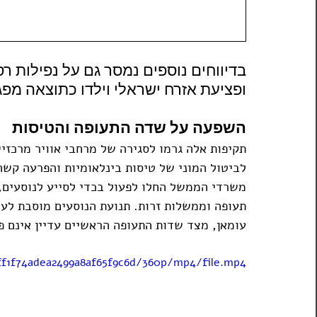
בדיווחים נוספים נמסר גם על נפילות רס
ופציעת אזרח ישראלי וילדו כתוצאה מפגי
השפעה על שדה התעופה והטיסות
תקיפות אלה גרמו לסגירה של מרחבי אוויר מרכזיי
לביטול המוני של טיסות בינלאומיות והפרעה קשה
משרדי הממשל החלו לפעול בכדי לסייע לנוסעים, 
תעופה וממשלות זרות. תנועת הנוסעים מוסבת לעית
עומאן, מצד שדות התעופה הראשיים עדיין אינם פ
6ff1f74adea2499a8af65f9c6d/360p/mp4/file.mp4