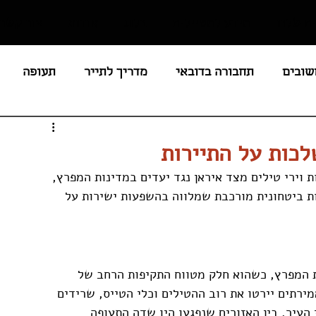
ם שלנו
מידע למטיילים
בלוג
אודות
צור קשר
שובים
תחבורה בדובאי
מדריך לתייר
תעופה
חירים / מסים
לציבור הדתי
מסעדות
חופים
לכות על התיירות
וירי טילים מצד איראן נגד יעדים במדינות המפרץ, 
נים
חוקים ואיסורים בדובאי
ות ביטחונית מורכבת שמלווה בהשפעות ישירות על 
ת המפרץ, כשהוא חלק מטווח התקיפות הרחב של 
תים יירטו את רוב ההטילים וכלי הטייס, שרידים 
 העיר. בין האזורים שנפגעו היו שדה התעופה 