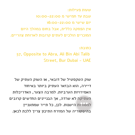
שעות פעילות:
שבת עד חמישי מ 10:00-22:00
יום שישי מ 16:00-22:00 
אין הפסקה כללית, אבל בחום במהלך היום 
המוכרים הולכים לעתים קרובות לארוחת צהריים.
כתובת:
57, Opposite to Abra, Ali Bin Abi Talib 
Street, Bur Dubai - UAE
שוק הטקסטיל של דובאי, או השוק העתיק של 
דיירה, הוא הבזאר העתיק ביותר באיחוד 
האמירויות הערביות. למרבה הצער, האדריכלות 
העתיקה לא שרדה, אך הבניינים החדשים קרובים 
למסורות הישנות. לכן, כל תייר שמתעניין 
בהיסטוריה של המזרח התיכון צריך ללכת לכאן. 
ואם אתם מחפשים טקסטיל איכותי, דברים אתניים 
ומזכרות יוצאות דופן, אז ביקור במקום הזה יהיה 
חובה.