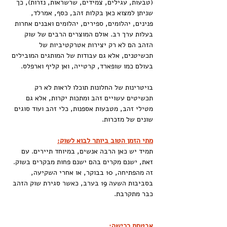
(טבעות, עגילים, צמידים, שרשראות, נזרות), כך 
שניתן למצוא כאן בקלות זהב, כסף, אמרלד, 
פנינים, יהלומים, ספירים, יהלומים ואבנים אחרות 
בעלות ערך רב. אולם המוצרים הרבים של שוק 
הזהב הם לא רק יצירות אטרקטיביות של 
תכשיטנים, אלא גם עבודות של המותגים המובילים 
בעולם כמו שופארד, קרטייה, ואן קליף וארפלס.
בויטרינות של החלונות תוכלו לראות לא רק 
תכשיטים עשויים זהב ומתכות יקרות, אלא גם 
מטילי זהב, מטבעות אספנות, כלי זהב ועוד סוגים 
שונים של מזכרות.
מתי הזמן הטוב ביותר לבוא לשוק:
תמיד יש כאן הרבה אנשים, במיוחד תיירים. עם 
זאת, ישנם מקרים בהם ישנם פחות מבקרים בשוק. 
זה מהפתיחה, 10 בבוקר, או אחרי השקיעה, 
בסביבות השעה 19 בערב, כאשר סגירת שוק הזהב 
כבר מתקרבת.
אבטחת רכישה: