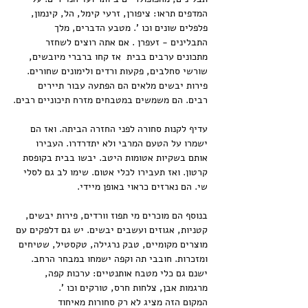
המדפים תראו: ציפורן, זרעי קימל, הל, קינמון, 
פלפלים שונים וכו '. מטבע הדברים, מלך 
התבלינים - זעפרן . אם אתה רוצים לשחזר 
מתכונים ערבים בבית  אז קחו ברברי מיובשים, 
שורשי סחלבים, פקעות ורדים ולימונים שחורים. 
פירות יבשים מלאים הם הפתעה עבור תיירים 
רבים. הם משמשים במטבחים מזרח תיכוניים רבים.
עדיף לקנות סחורה לפני החזרה הביתה. ואז הם 
ישמרו על הטעם המרבי ולא יתדרדרו. העבירו 
אותם בשקיות אטומות היטב. יבשו בבית בקופסת 
קרטון. ואז תעבירו לכלי אטום. שימו לב גם לסלי 
שי. הם נארזים כראוי באופן מיידי.
בנוסף הם מוכרים מי תפוז וורדים, פירות יבשים, 
קטניות, אגוזים ועשבים יבשים. יש גם דלפקים עם 
מוצרים מקומיים, טבק נרגילה, טקסטיל, שטיחים 
ומזכרות. חובבי תה וקפה ישמחו במבחר הרחב. 
ישנם גם כלי מטבח אותנטיים: ערכות קפה, 
מרגמות אבן, צלחות חרס, טורקים וכו '. 
המקום הזה מציג לא רק סחורות מאיחוד 