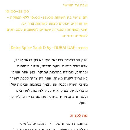
שבת עד חמישי
10:00-22:00
יום שישי בין השעות 16:00-22:00 ללא הפסקה -
אך סוחרים יכולים לצאת לארוחת צהריים.
זמני הפתיחה והסגירה עשויים להשתנות עקב חגים 
לאומיים ודתיים.
כתובת-Deira Spice Sauk D 85 -DUBAI UAE
שוק התבלינים בדובאי הוא לא רק בזאר אוכל, 
אלא שלל חוויות. טעם מזרחי, פיזור ניחוחות 
ופרחים, טבילה בתרבות עתיקה. כאן אתה אפילו 
לא צריך לקנות משהו, אתה רק צריך ללכת לאורך 
נתיבי השוק ולפנק את עצמך במתנות אכילות של 
מוכרים. עליכם להגיע לכאן למתנות לאהובים 
ולקניות בתג מחיר בינוני. ממוקם בדיירה, ליד קו 
החוף.
מה לקנות:
ברחובות הקניות של דיירה נמכרים כל מיני 
תבלינים, מהפופולריים ביותר ועד הנדירים. על 