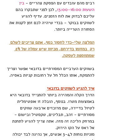
רבים מהם עובדים עם הפסקת צהריים - 
בין 
השעות 13:00-16:00
, לכן לפני שתבקרו בהם 
עליכם לבדוק את לוח הזמנים. עדיף להגיע 
לשווקים בבוקר - בכדי שיהיה לכם זמן לקנות את 
הסחורה הטרייה ביותר.
המלצה שלי-כדי לחסוך כסף, אתם צריכים לשלם 
רק  במזומן בדירחם, מכיוון שיש עמלה של 2% 
שמתווספת לעסקה.
בשווקים הערביים המסורתיים בדובאי אפשר וצריך 
להתמקח, אותו הכלל חל על רחובות קניות באסיה.
איך להגיע לשווקים בדובאי
הדרך הקלה והמהירה ביותר להתנייד בדובאי היא 
באמצעות מטרו. בנוסף, הובלה זו אופטימלית 
לטיול בדיירה, שם מרוכזים ארבעה שווקים 
מסורתיים - זהב, תבלינים, טקסטיל ובישום - 
במרחק הליכה זה מזה. אתה צריך להגיע לתחנת 
אל ראס על הקו הירוק.
מוניות נוחות ל3-4 אנשים, אך נהיגה לבד יכולה 