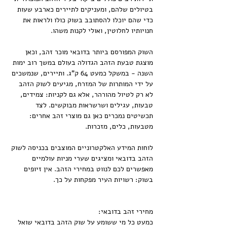
בטיולים שלהם, ומעניקים לתיירים כארבע שעות 
כדי שהם יוכלו להסתובב בשוק כולו ולראות את 
חנויותיו לחלוטין, ואולי לקנות משהו.
השוק המפורסם ביותר בדובאי מוכר זהב, וכאן 
מוצגת טבעת הזהב הגדולה בעולם במשך רוב ימות 
השנה - במשקל כמעט 64 ק"ג. ותיירים, שנמשכים 
על ידי המותרות של המזרח, מגיעים לשוק הזהב 
לא רק לטיול מהורהר, אלא גם לקניות: צמידים, 
טבעות, עגילים ושרשראות מבוקשים. לצד 
תכשיטים נמכרים כאן גם מוצרי זהב אחרים: 
מטבעות, כלים, מזכרות.
לוחות המידע האלקטרוניים המוצבים בכניסה לשוק 
הזהב בדובאי ומציגים שערי מניות עולמיים 
מאפשרים לכם לנווט במחירי הזהב. אין זיופים 
בשוק: רשויות העיר מפקחות על כך.
מחירי זהב בדובאי:
כמעט כל מי ששומע על שוק הזהב בדובאי שואל 