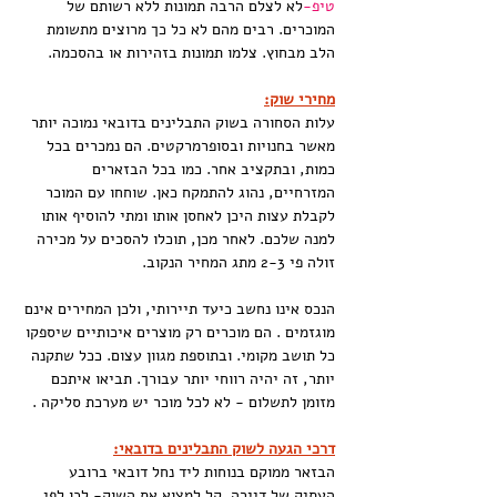
טיפ-
לא לצלם הרבה תמונות ללא רשותם של 
המוכרים. רבים מהם לא כל כך מרוצים מתשומת 
הלב מבחוץ. צלמו תמונות בזהירות או בהסכמה.
מחירי שוק:
עלות הסחורה בשוק התבלינים בדובאי נמוכה יותר 
מאשר בחנויות ובסופרמרקטים. הם נמכרים בכל 
כמות, ובתקציב אחר. כמו בכל הבזארים 
המזרחיים, נהוג להתמקח כאן. שוחחו עם המוכר  
לקבלת עצות היכן לאחסן אותו ומתי להוסיף אותו 
למנה שלכם. לאחר מכן, תוכלו להסכים על מכירה 
זולה פי 2-3 מתג המחיר הנקוב.
הנכס אינו נחשב כיעד תיירותי, ולכן המחירים אינם 
מוגזמים . הם מוכרים רק מוצרים איכותיים שיספקו 
כל תושב מקומי. ובתוספת מגוון עצום. ככל שתקנה 
יותר, זה יהיה רווחי יותר עבורך. תביאו איתכם 
מזומן לתשלום - לא לכל מוכר יש מערכת סליקה .
דרכי הגעה לשוק התבלינים בדובאי:
הבזאר ממוקם בנוחות ליד נחל דובאי ברובע 
העתיק של דיירה. קל למצוא את השוק- לכו לפי 