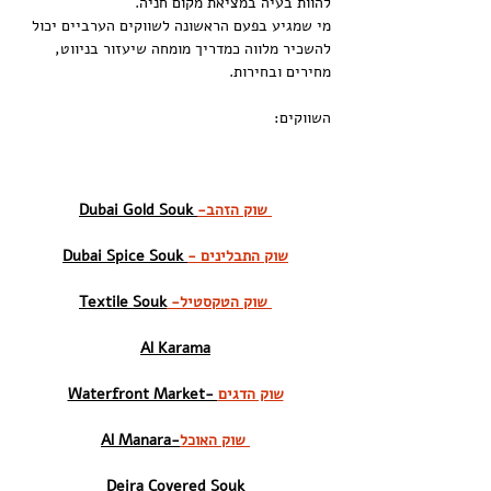
להוות בעיה במציאת מקום חניה.
מי שמגיע בפעם הראשונה לשווקים הערביים יכול 
להשכיר מלווה כמדריך מומחה שיעזור בניווט, 
מחירים ובחירות.
השווקים:
 שוק הזהב-
 Dubai Gold Souk
- שוק התבלינים
Dubai Spice Souk 
 -שוק הטקסטיל 
Textile Souk
Al Karama
שוק הדגים
Waterfront Market- 
שוק האוכל 
Al Manara-
Deira Covered Souk