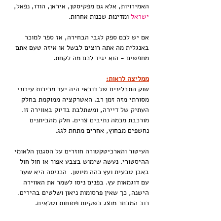
האמירויות, אלא גם מפקיסטן, איראן, הודו, נפאל, 
ישראל 
ומדינות שכנות אחרות.
אם יש לכם ספק לגבי הבחירה, אז ספר למוכר 
באנגלית מה אתה רוצים לבשל או איזה טעם אתם 
מחפשים - הוא יגיד לכם מה לקחת.
ממליצה לראות:
שוק התבלינים של דובאי היה יעד מכירות עירוני 
מסורתי מזה זמן רב. האטרקציה ממוקמת בחלק 
העתיק של דיירה, ומשתלבת בדיוק באווירה זו. 
מורכבת מכמה נתיבים צרים. חלק מהביתנים 
נחשפים מבחוץ, אחרים מתחת לגג.
העיטור והארכיטקטורה חוזרים על הסגנון הלאומי 
ההיסטורי. נעשה שימוש בצבע אפור או חול חול 
באבן טבעית ועץ כהה מיושן.  הכניסה היא שער 
עם דוגמאות עץ. בפנים ניסו לשמר את האווירה 
הישנה, ​​כך שאין פרסומות ניאון ושלטים בהירים. 
רוב המבחר מוצג בשקיות פתוחות וטלאים. 