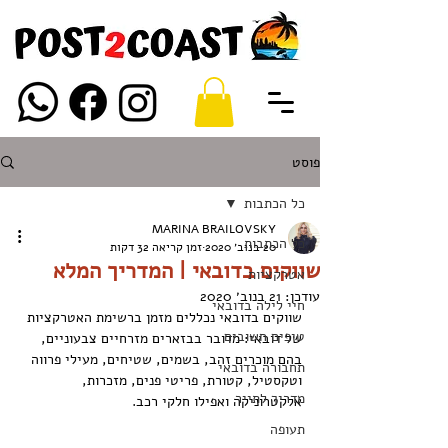
פוסט
כל הכתבות
MARINA BRAILOVSKY
כל הכתבות
20 בנוב׳ 2020
זמן קריאה 32 דקות
שווקים בדובאי | המדריך המלא
אטרקציות
עודכן:
21 בנוב׳ 2020
חיי לילה בדובאי
שווקים בדובאי נכללים מזמן ברשימת האטרקציות 
טיפים חשובים
של דובאי: מדובר בבזארים מזרחיים צבעוניים, 
בהם מוכרים זהב, בשמים, שטיחים, מעילי פרווה 
תחבורה בדובאי
וטקסטיל, קטורת, פריטי פנים, מזכרות, 
מדריך לתייר
אלקטרוניקה ואפילו חלקי רכב.
תעופה