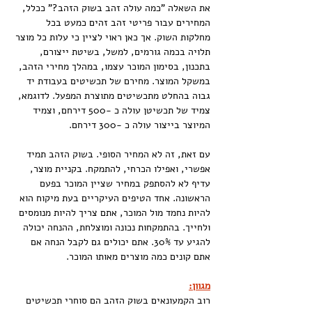
את השאלה "כמה עולה זהב בשוק הזהב?" ככלל, 
המחירים עבור פריטי זהב זהים כמעט בכל 
מחלקות השוק. אך כאן ראוי לציין כי עלות כל מוצר 
תלויה בכמה גורמים, למשל, בשיטת ייצורם, 
בתכנון, בסימון המוכר עצמו, במהלך מחירי הזהב, 
במשקל המוצר. מחירם של תכשיטים בעבודת יד 
גבוה בהחלט מתכשיטים מתוצרת המפעל. לדוגמא, 
צמיד של תכשיטן עולה כ -500 דירחם, וצמיד 
המיוצר בייצור עולה כ -300 דירחם.
עם זאת, זה לא המחיר הסופי. בשוק הזהב תמיד 
אפשרי, ואפילו הכרחי, להתמקח. בקניית מוצר, 
עדיף לא להסתפק במחיר שציין המוכר בפעם 
הראשונה. אחד הטיפים העיקריים בעת מיקוח הוא 
להיות נחמד מול המוכר, אתם צריך להיות מנומסים 
ולחייך. בהתמקחות נכונה ומוצלחת, ההנחה יכולה 
להגיע עד 30%. אתם יכולים גם לקבל הנחה אם 
אתם קונים כמה מוצרים מאותו המוכר.
מגוון:
רוב הקמעונאים בשוק הזהב הם סוחרי תכשיטים 