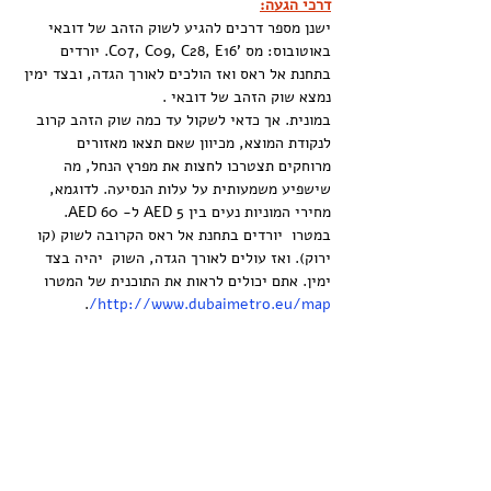
דרכי הגעה:
ישנן מספר דרכים להגיע לשוק הזהב של דובאי
באוטובוס: מס 'C07, C09, C28, E16. יורדים 
בתחנת אל ראס ואז הולכים לאורך הגדה, ובצד ימין 
נמצא שוק הזהב של דובאי .
במונית. אך כדאי לשקול עד כמה שוק הזהב קרוב 
לנקודת המוצא, מכיוון שאם תצאו מאזורים 
מרוחקים תצטרכו לחצות את מפרץ הנחל, מה 
שישפיע משמעותית על עלות הנסיעה. לדוגמא, 
מחירי המוניות נעים בין AED 5 ל- AED 60.
במטרו  יורדים בתחנת אל ראס הקרובה לשוק (קו 
ירוק). ואז עולים לאורך הגדה, השוק  יהיה בצד 
ימין. אתם יכולים לראות את התוכנית של המטרו 
. 
http://www.dubaimetro.eu/map/