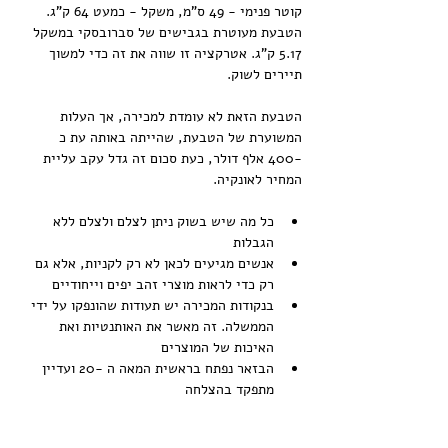
קוטר פנימי - 49 ס"מ, משקל - כמעט 64 ק"ג. 
הטבעת מעוטרת בגבישים של סברובסקי במשקל 
5.17 ק"ג. אטרקציה זו שווה את זה כדי למשוך 
תיירים לשוק.
הטבעת הזאת לא עומדת למכירה, אך העלות 
המשוערת של הטבעת, שהייתה באותה עת כ 
-400 אלף דולר, כעת סכום זה גדל עקב עליית 
המחיר לאונקיה.
כל מה שיש בשוק ניתן לצלם ולצלם ללא 
הגבלות
אנשים מגיעים לכאן לא רק לקניות, אלא גם 
רק כדי לראות מוצרי זהב יפים וייחודיים
בנקודות המכירה יש תעודות שהונפקו על ידי 
הממשלה. זה מאשר את האותנטיות ואת 
האיכות של המוצרים
הבזאר נפתח בראשית המאה ה -20 ועדיין 
מתפקד בהצלחה