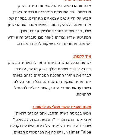
אבטחת הרכישה ביחס לאמיתות הזהב בשוק 
מובטחת . כל המוצרים מוצהרים ונבדקים באופן 
קבוע על ידי גופים עצמאיים מיוחדים. במקרה של 
אי התאמה כלשהי, המוכר פשוט מאבד את הרישיון 
שלו, דבר שאינו רווחי לחלוטין עבורו, שכן 
המוניטין שלו ועבודתו לאחר מכן סובלים והוא יודע 
 שישנם מתחרים רבים שיקחו לו את העבודה.
איך לקנות:
יש את הכלל החשוב ביותר כיצד לרכוש זהב בשוק 
בדובאי. לפני שאתם הולך לשוק הזהב, עליכם 
לברר את מחירי ההחלפה הנוכחיים לזהב באותו 
יום, מחיר אונקיות הזהב זהה בכל רחבי העולם. 
כשתדעו את מחירי הזהב, אתם יכולים להתחיל 
להתמקח.
מקום מעניין שאני ממליצה לראות :
ממש בכניסה לשוק הזהב, אתם יכולים לראות 
אובייקט יוצא דופן – ''הטבעת הגדולה בעולם'' 
שהוכנסה לספר השיאים של גינס. הטבעת נקראת 
Najmat Taiba, ויש לה את הפרמטרים הבאים: 