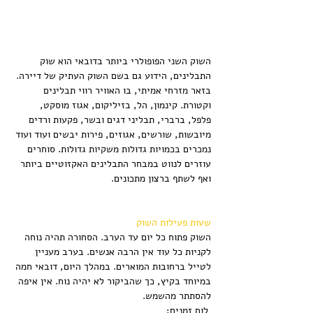
השוק השני הפופולרי ביותר בדובאי הוא שוק 
התבלינים, הידוע גם בשם השוק העתיק של דיירה. 
בזאר מזרחי אמיתי, בו האוויר רווי תבלינים 
וקטורת. קינמון, הל, בזיליקום, אגוז מוסקט, 
פלפל, ברברי, תבליני דגים ובשר, פקעות ורדים 
מיובשות, שורשים, אגוזים, פירות יבשים ועוד ועוד 
נמכרים בכמויות גדולות משקיות גדולות. סוחרים 
עוזרים לנווט במבחר התבלינים האקזוטיים ביותר 
ואף לשתף ברצון מתכונים.
שעות פעילות השוק
השוק פתוח כל יום עד הערב. הסחורה תהיה נוחה 
לקניות כל עוד אין הרבה אנשים. בערב מעניין 
לטייל ברחובות המוארים. במהלך היום, דובאי חמה 
במיוחד בקיץ, כך שהביקור לא יהיה נוח. אין איפה 
להסתתר מהשמש.
 לוח זמנים: