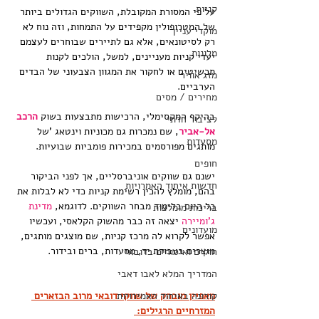
קניות
על פי המסורת המקובלת, השווקים הגדולים ביותר 
של המטרופולין מקפידים על התמחות, וזה נוח לא 
מוקדי עניין
רק לסיטונאים, אלא גם לתיירים שבוחרים לעצמם 
מלונות
יעדי קניות מעניינים, למשל, הולכים לקנות 
תכשיטים או לחקור את המגוון הצבעוני של הבדים 
מזג אוויר
הערביים.
מחירים / מסים
בהיקף המקסימלי, הרכישות מתבצעות בשוק 
הרכב 
לציבור הדתי
אל-אביר
, שם נמכרות גם מכוניות וינטאג 'של 
מסעדות
מותגים מפורסמים במכירות פומביות שבועיות.
חופים
ישנם גם שווקים אוניברסליים, אך לפני הביקור 
חדשות איחוד האמרויות
בהם, מומלץ להכין רשימת קניות כדי לא לבלות את 
כל היום בלימוד מבחר השווקים. לדוגמא, 
מדינת 
בריכות מומלצות
ג'ומיירה
 יצאה זה כבר מהשוק הקלאסי, ועכשיו 
מועדונים
אפשר לקרוא לה מרכז קניות, שם מוצגים מותגים, 
מוצרים בעבודת יד, מסעדות, ברים ובידור.
חוקים ואיסורים בדובאי
המדריך המלא לאבו דאבי
קורונה באיחוד האמירויות
מאפיין מובהק של שווקי דובאי מרוב הבזארים 
המזרחיים הרגילים: 