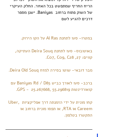
הריח החריף שמתפשט בכל האזור. החלק העיקרי 
של השוק פתוח ברחוב  Baniyas. ישנן מספר 
דרכים להגיע לשם 
במטרו- סעו לתחנת 
Al Ras
 על הקו הירוק.
באוטובוס- סעו לתחנת Deira Souq העתיקה, 
קווים: 27, C07, C09, C28.
מבר דובאי- שוטו בסירה למזח Deira Old Souq.
ברכב- סעו לאורך כביש Baniyas Rd / D85 עם 
קואורדינטות GPS -  25.267668, 55.296819.
קחו מונית על ידי הזמנתה דרך אפליקציות Uber, 
Careem או RTA, או תפסו מונית ברחוב או 
התקשרו בטלפון.