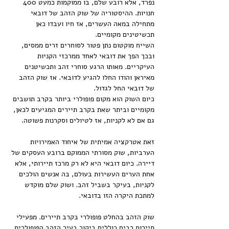
נפרד, אלא רובע שלם, בו ממוקמות כמעט 400 
חנויות. ההיסטוריה של שוק הזהב של דובאי 
מתחילה במאה העשרים, אז חיו ועבדו כאן 
תכשיטינים מקומיים.
השייח מוקטום נתן פטור לסוחרים זרים ממסים, 
ובכך הפך את דובאי לאחד ממרכזי הקניות 
העיקריים. מאותו הרגע סוחרי זהב ותכשיטנים 
מאיראן והודו החלו להגיע לדובאי. אז שוק הזהב 
של דובאי החל לגדול.
כיום השוק הוא מקום פופולרי ביותר בקרב תושבים 
מקומיים וביתר שאת בקרב תיירים המגיעים לכאן, 
גם אם לא לקניות, אז לטיולים וסקרנות פשוטה.
זאת אטרקציה אמיתית של איחוד האמירויות 
הערביות, שוק מסורתי הממוקם ברובע העסקים של 
דיירה. כיום דובאי היא לא רק מרכז תיירותי, אלא 
אחת הערים העשירות בעולם, בה אנשים הולכים 
לקניות, בעיקר בשביל זהב. ושוק שלם מוקדש 
למתכת היקרה הזו בדובאי.
שוק הזהב בהחלט פופולרי בקרב תיירים. מפעילי 
תיירות רבים כוללים ביקור בעיר הזהב הפופולרית 